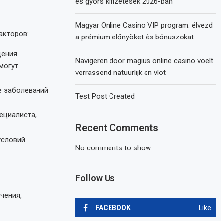
és gyors kifizetések 2026-ban
Magyar Online Casino VIP program: élvezd
акторов:
a prémium előnyöket és bónuszokat
ения.
Navigeren door magius online casino voelt
могут
verrassend natuurlijk en vlot
е заболеваний
Test Post Created
ециалиста,
Recent Comments
условий
No comments to show.
Follow Us
чения,
FACEBOOK
Like