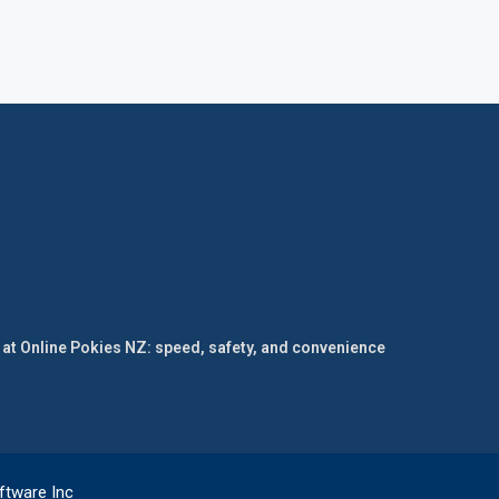
t Online Pokies NZ: speed, safety, and convenience
oftware Inc