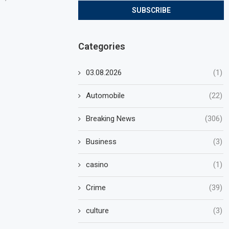
Categories
03.08.2026
(1)
Automobile
(22)
Breaking News
(306)
Business
(3)
casino
(1)
Crime
(39)
culture
(3)