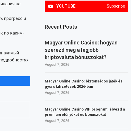
инания на
YOUTUBE
Subscribe
ь прогресс и
Recent Posts
к по каким-
Magyar Online Casino: hogyan
szerezd meg a legjobb
 значимый
kriptovaluta bónuszokat?
 подробностях
August 7, 2026
Magyar Online Casino: biztonságos játék és
gyors kifizetések 2026-ban
August 7, 2026
Magyar Online Casino VIP program: élvezd a
prémium előnyöket és bónuszokat
August 7, 2026