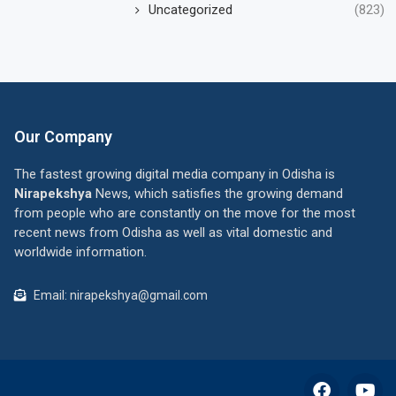
Uncategorized
(823)
Our Company
The fastest growing digital media company in Odisha is
Nirapekshya
News, which satisfies the growing demand
from people who are constantly on the move for the most
recent news from Odisha as well as vital domestic and
worldwide information.
Email: nirapekshya@gmail.com