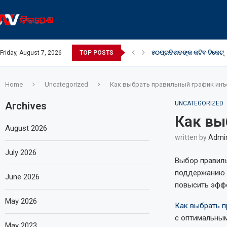
Friday, August 7, 2026
TOP POSTS
୫୦ପ୍ରତିଶତଙ୍କ କଟିବ ଟିକେଟ୍‌
Home
Uncategorized
Как выбрать правильный график инъ
Archives
UNCATEGORIZED
Как вы
August 2026
written by
Admi
July 2026
Выбор правиль
поддержанию 
June 2026
повысить эффе
May 2026
Как выбрать п
с оптимальным
May 2023