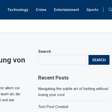
Technology
Crime
Entertainment
Sports
ାର ଅତୀକ୍‌ ପୁଅକୁ ଏନକାଉଣ୍ଟର
Search
ung von
SEARCH
Recent Posts
or allem zur
Navigating the subtle art of betting without
rauen an, die
losing your cool
t und wie
Test Post Created