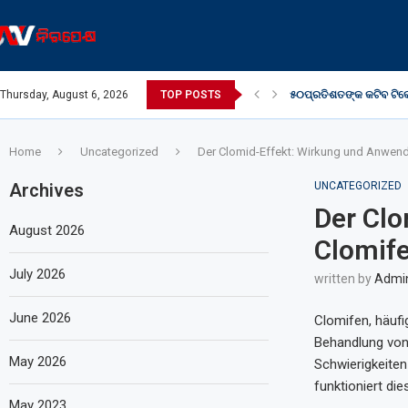
ା
Thursday, August 6, 2026
TOP POSTS
୫୦ପ୍ରତିଶତଙ୍କ କଟିବ ଟିକେ
Home
Uncategorized
Der Clomid-Effekt: Wirkung und Anwen
Archives
UNCATEGORIZED
Der Cl
August 2026
Clomif
July 2026
written by
Admi
June 2026
Clomifen, häufi
Behandlung von 
May 2026
Schwierigkeite
funktioniert d
May 2023