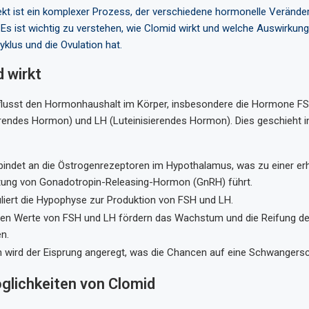
kt ist ein komplexer Prozess, der verschiedene hormonelle Verände
 Es ist wichtig zu verstehen, wie Clomid wirkt und welche Auswirkun
klus und die Ovulation hat.
 wirkt
flusst den Hormonhaushalt im Körper, insbesondere die Hormone F
ierendes Hormon) und LH (Luteinisierendes Hormon). Dies geschieht 
bindet an die Östrogenrezeptoren im Hypothalamus, was zu einer er
ung von Gonadotropin-Releasing-Hormon (GnRH) führt.
uliert die Hypophyse zur Produktion von FSH und LH.
ten Werte von FSH und LH fördern das Wachstum und die Reifung der 
n.
ch wird der Eisprung angeregt, was die Chancen auf eine Schwangersc
glichkeiten von Clomid