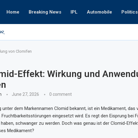
Home
Breaking News
IPL
Automobile
Politics
ଟ୍‌
ଗ୍ୟାଙ୍ଗଷ୍ଟ
dung von Clomifen
omid-Effekt: Wirkung und Anwend
en
n
June 27, 2026
0 comment
g unter dem Markennamen Clomid bekannt, ist ein Medikament, das v
Fruchtbarkeitsstörungen eingesetzt wird. Es regt den Eisprung bei F
n haben, schwanger zu werden. Doch was genau ist der Clomid-Effek
ieses Medikament?