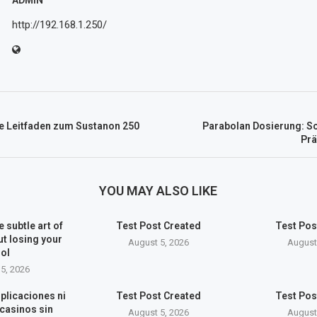
ADMIN
http://192.168.1.250/
 Leitfaden zum Sustanon 250
Parabolan Dosierung: So
Prä
YOU MAY ALSO LIKE
 subtle art of
Test Post Created
Test Pos
ut losing your
August 5, 2026
August
ol
5, 2026
plicaciones ni
Test Post Created
Test Pos
casinos sin
August 5, 2026
August