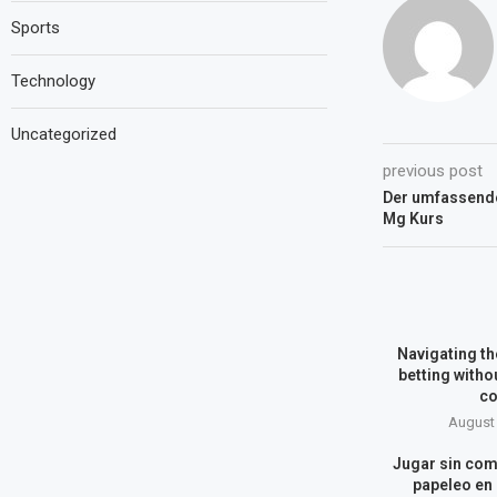
Sports
Technology
Uncategorized
previous post
Der umfassende
Mg Kurs
Navigating the
betting witho
co
August 
Jugar sin com
papeleo en 