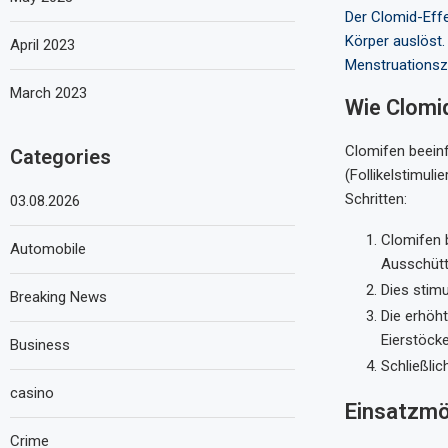
Der Clomid-Effe
Körper auslöst.
April 2023
Menstruationszy
March 2023
Wie Clomid
Clomifen beein
Categories
(Follikelstimul
Schritten:
03.08.2026
Clomifen 
Automobile
Ausschütt
Dies stim
Breaking News
Die erhöh
Eierstöcke
Business
Schließli
casino
Einsatzmö
Crime