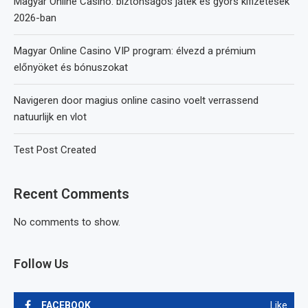
Magyar Online Casino: biztonságos játék és gyors kifizetések
2026-ban
Magyar Online Casino VIP program: élvezd a prémium
előnyöket és bónuszokat
Navigeren door magius online casino voelt verrassend
natuurlijk en vlot
Test Post Created
Recent Comments
No comments to show.
Follow Us
FACEBOOK
Like