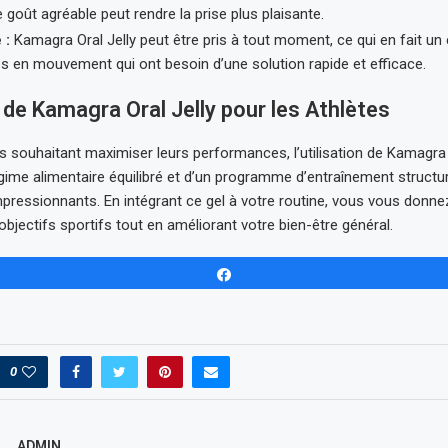
le goût agréable peut rendre la prise plus plaisante.
 :
Kamagra Oral Jelly peut être pris à tout moment, ce qui en fait un 
es en mouvement qui ont besoin d’une solution rapide et efficace.
n de Kamagra Oral Jelly pour les Athlètes
fs souhaitant maximiser leurs performances, l’utilisation de Kamagra 
égime alimentaire équilibré et d’un programme d’entraînement structur
mpressionnants. En intégrant ce gel à votre routine, vous vous donne
objectifs sportifs tout en améliorant votre bien-être général.
Share
0
ADMIN