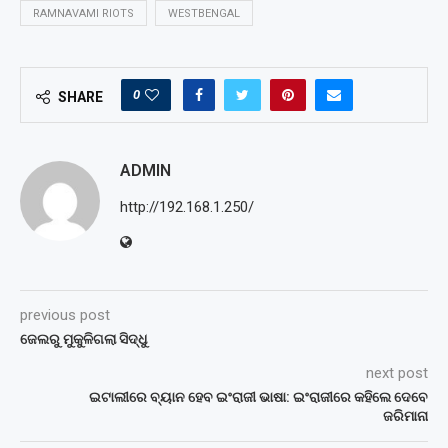
RAMNAVAMI RIOTS
WESTBENGAL
0
SHARE
ADMIN
http://192.168.1.250/
previous post
ଜେଲରୁ ମୁକୁଳିଗଲା ସିଦ୍ଧୁ
next post
ଇଟାଲୀରେ ବ୍ୟାନ ହେବ ଇଂରାଜୀ ଭାଷା: ଇଂରାଜୀରେ କହିଲେ ଦେବେ
ଜରିମାନା