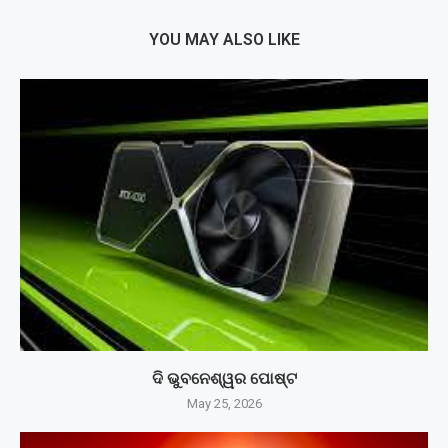
YOU MAY ALSO LIKE
ଦି ଭୁବନେଶ୍ୱର ପୋଷ୍ଟ
May 25, 2026