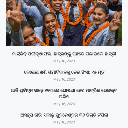
ମାଟ୍ରିକ୍‌ ପରୀକ୍ଷାଫଳ: ଛାତ୍ରଙ୍କୁ ପଛରେ ପକାଇଲେ ଛାତ୍ରୀ
May 18, 2023
କୋଇଲା ଖଣି ସୀମାବିବାଦକୁ ନେଇ ହିଂସା; ୧୫ ମୃତ
May 16, 2023
ଆଜି ପୂର୍ବାହ୍ନ ସାଢ଼େ ୧୧ଟାରେ ଘୋଷଣା ହେବ ମାଟ୍ରିକ ରେଜଲ୍ଟ
ତାରିଖ
May 16, 2023
ଅସହ୍ୟ ତାତି: ସକାଳୁ ଭୁବନେଶ୍ବର ୩୨ ଡିଗ୍ରି ଟପିଲା
May 16, 2023