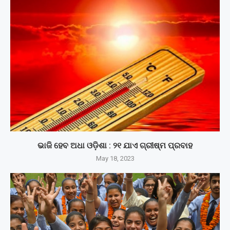
ଭାଜି ହେବ ଅଧା ଓଡ଼ିଶା : ୨୧ ଯାଏ ଗ୍ରୀଷ୍ମ ପ୍ରବାହ
May 18, 2023