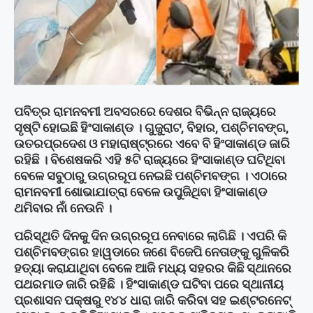
ପବିତ୍ର ରାମନବମୀ ଅବସରରେ ଦେଶର ବିଭିନ୍ନ ରାଜ୍ୟରେ
ସୃଷ୍ଟି ହୋଇଛି ହିଂସାକାଣ୍ଡ । ଗୁଜୁରାଟ, ବିହାର, ପଶ୍ଚିମବଙ୍ଗ,
ଉତରପ୍ରଦେଶ ଓ ମହାରାଷ୍ଟ୍ରରେ ଏବେ ବି ହିଂସାକାଣ୍ଡ ଜାରି
ରହିଛି । ବିଶେଷକରି ଏହି ୫ଟି ରାଜ୍ୟରେ ହିଂସାକାଣ୍ଡ ଘଟିଥିବା
ବେଳେ ସବୁଠାରୁ ଉଗ୍ରରୂପ ନେଇଛି ପଶ୍ଚିମବଙ୍ଗ । ଏଠାରେ
ରାମନବମୀ ଶୋଭାଯାତ୍ରା ବେଳେ ଉପୁଜିଥିବା ହିଂସାକାଣ୍ଡ
ଥମିବାର ନାଁ ନେଉନି ।
ପରିସ୍ଥିତି ଦିନକୁ ଦିନ ଉଗ୍ରରୂପ ନେବାରେ ଲାଗିଛି । ଏପରି କି
ପଶ୍ଚିମବଙ୍ଗର ହାୱଡାରେ ଜଣେ ବିଜେପି ନେତାଙ୍କୁ ଗୁଳିକରି
ହତ୍ୟା କରାଯାଥିବା ବେଳେ ଆଜି ମଧ୍ୟ ସହରର କିଛି ସ୍ଥାନରେ
ପଥରମାଡ ଜାରି ରହିଛି । ହିଂସାକାଣ୍ଡ ଘଟିବା ପରେ ସ୍ଥାନୀୟ
ପ୍ରଶାସନ ପକ୍ଷରୁ ୧୪୪ ଧାରା ଜାରି କରିବା ସହ ଇଣ୍ଟରନେଟ୍