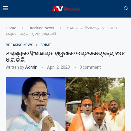
Home
Breaking News
୫ ରାଜ୍ୟରେ ହିଂସାକାଣ୍ଡ: ହାୱଡାରେ
ଇଣ୍ଟରନେଟ୍ ବନ୍ଦ, ୧୪୪ ଧାରା ଜାରି
BREAKING NEWS
CRIME
୫ ରାଜ୍ୟରେ ହିଂସାକାଣ୍ଡ: ହାୱଡାରେ ଇଣ୍ଟରନେଟ୍ ବନ୍ଦ, ୧୪୪
ଧାରା ଜାରି
written by
Admin
April 2, 2023
0 comment