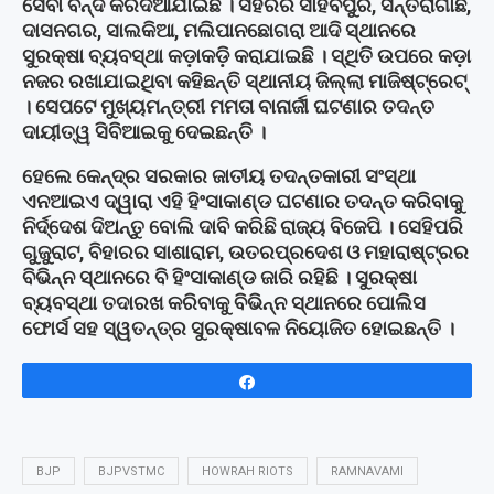
ସେବା ବନ୍ଦ କରିଦିଆଯାଇଛି । ସହରର ସାହିବପୁର, ସନ୍ତରାଗାଛି,
ଦାସନଗର, ସାଲକିଆ, ମଲିପାନଛୋଗରା ଆଦି ସ୍ଥାନରେ
ସୁରକ୍ଷା ବ୍ୟବସ୍ଥା କଡ଼ାକଡ଼ି କରାଯାଇଛି । ସ୍ଥିତି ଉପରେ କଡ଼ା
ନଜର ରଖାଯାଇଥିବା କହିଛନ୍ତି ସ୍ଥାନୀୟ ଜିଲ୍ଲା ମାଜିଷ୍ଟ୍ରେଟ୍
। ସେପଟେ ମୁଖ୍ୟମନ୍ତ୍ରୀ ମମତା ବାନାର୍ଜୀ ଘଟଣାର ତଦନ୍ତ
ଦାୟୀତ୍ୱ ସିବିଆଇକୁ ଦେଇଛନ୍ତି ।
ହେଲେ କେନ୍ଦ୍ର ସରକାର ଜାତୀୟ ତଦନ୍ତକାରୀ ସଂସ୍ଥା
ଏନଆଇଏ ଦ୍ୱାରା ଏହି ହିଂସାକାଣ୍ଡ ଘଟଣାର ତଦନ୍ତ କରିବାକୁ
ନିର୍ଦ୍ଦେଶ ଦିଅନ୍ତୁ ବୋଲି ଦାବି କରିଛି ରାଜ୍ୟ ବିଜେପି । ସେହିପରି
ଗୁଜୁରାଟ, ବିହାରର ସାଶାରାମ, ଉତରପ୍ରଦେଶ ଓ ମହାରାଷ୍ଟ୍ରର
ବିଭିନ୍ନ ସ୍ଥାନରେ ବି ହିଂସାକାଣ୍ଡ ଜାରି ରହିଛି । ସୁରକ୍ଷା
ବ୍ୟବସ୍ଥା ତଦାରଖ କରିବାକୁ ବିଭିନ୍ନ ସ୍ଥାନରେ ପୋଲିସ
ଫୋର୍ସ ସହ ସ୍ୱତନ୍ତ୍ର ସୁରକ୍ଷାବଳ ନିୟୋଜିତ ହୋଇଛନ୍ତି ।
Share
BJP
BJPVSTMC
HOWRAH RIOTS
RAMNAVAMI