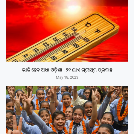
ଭାଜି ହେବ ଅଧା ଓଡ଼ିଶା : ୨୧ ଯାଏ ଗ୍ରୀଷ୍ମ ପ୍ରବାହ
May 18, 2023