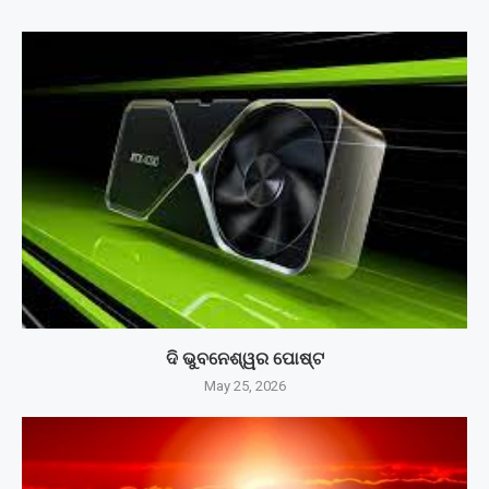
ଦି ଭୁବନେଶ୍ୱର ପୋଷ୍ଟ
May 25, 2026