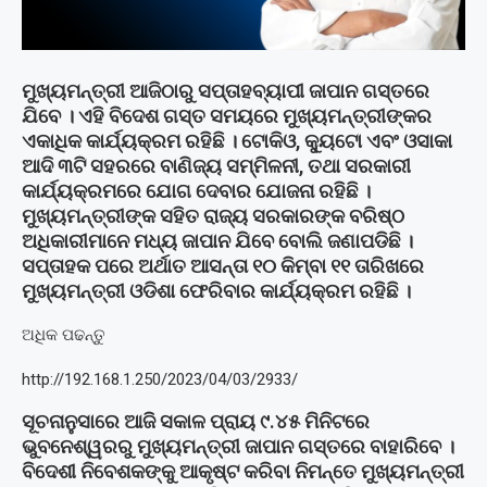
ମୁଖ୍ୟମନ୍ତ୍ରୀ ଆଜିଠାରୁ ସପ୍ତାହବ୍ୟାପୀ ଜାପାନ ଗସ୍ତରେ
ଯିବେ । ଏହି ବିଦେଶ ଗସ୍ତ ସମୟରେ ମୁଖ୍ୟମନ୍ତ୍ରୀଙ୍କର
ଏକାଧିକ କାର୍ଯ୍ୟକ୍ରମ ରହିଛି । ଟୋକିଓ, କ୍ୟୁଟୋ ଏବଂ ଓସାକା
ଆଦି ୩ଟି ସହରରେ ବାଣିଜ୍ୟ ସମ୍ମିଳନୀ, ତଥା ସରକାରୀ
କାର୍ଯ୍ୟକ୍ରମରେ ଯୋଗ ଦେବାର ଯୋଜନା ରହିଛି ।
ମୁଖ୍ୟମନ୍ତ୍ରୀଙ୍କ ସହିତ ରାଜ୍ୟ ସରକାରଙ୍କ ବରିଷ୍ଠ
ଅଧିକାରୀମାନେ ମଧ୍ୟ ଜାପାନ ଯିବେ ବୋଲି ଜଣାପଡିଛି ।
ସପ୍ତାହକ ପରେ ଅର୍ଥାତ ଆସନ୍ତା ୧୦ କିମ୍ବା ୧୧ ତାରିଖରେ
ମୁଖ୍ୟମନ୍ତ୍ରୀ ଓଡିଶା ଫେରିବାର କାର୍ଯ୍ୟକ୍ରମ ରହିଛି ।
ଅଧିକ ପଢନ୍ତୁ
http://192.168.1.250/2023/04/03/2933/
ସୂଚନାନୁସାରେ ଆଜି ସକାଳ ପ୍ରାୟ ୯.୪୫ ମିନିଟରେ
ଭୁବନେଶ୍ୱରରୁ ମୁଖ୍ୟମନ୍ତ୍ରୀ ଜାପାନ ଗସ୍ତରେ ବାହାରିବେ ।
ବିଦେଶୀ ନିବେଶକଙ୍କୁ ଆକୃଷ୍ଟ କରିବା ନିମନ୍ତେ ମୁଖ୍ୟମନ୍ତ୍ରୀ