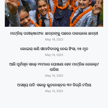
ମାଟ୍ରିକ୍‌ ପରୀକ୍ଷାଫଳ: ଛାତ୍ରଙ୍କୁ ପଛରେ ପକାଇଲେ ଛାତ୍ରୀ
May 18, 2023
କୋଇଲା ଖଣି ସୀମାବିବାଦକୁ ନେଇ ହିଂସା; ୧୫ ମୃତ
May 16, 2023
ଆଜି ପୂର୍ବାହ୍ନ ସାଢ଼େ ୧୧ଟାରେ ଘୋଷଣା ହେବ ମାଟ୍ରିକ ରେଜଲ୍ଟ
ତାରିଖ
May 16, 2023
ଅସହ୍ୟ ତାତି: ସକାଳୁ ଭୁବନେଶ୍ବର ୩୨ ଡିଗ୍ରି ଟପିଲା
May 16, 2023