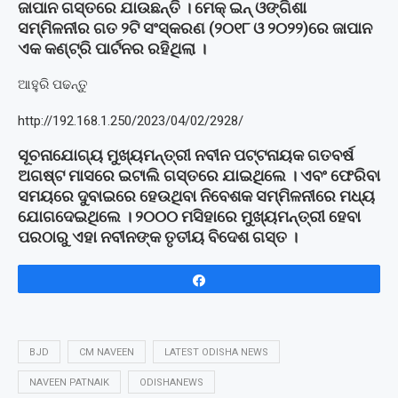
ଜାପାନ ଗସ୍ତରେ ଯାଉଛନ୍ତି । ମେକ୍ ଇନ୍ ଓଙ୍ଗିଶା
ସମ୍ମିଳନୀର ଗତ ୨ଟି ସଂସ୍କରଣ (୨୦୧୮ ଓ ୨୦୨୨)ରେ ଜାପାନ
ଏକ କଣ୍ଟ୍ରି ପାର୍ଟନର ରହିଥିଲା ।
ଆହୁରି ପଢନ୍ତୁ
http://192.168.1.250/2023/04/02/2928/
ସୂଚନାଯୋଗ୍ୟ ମୁଖ୍ୟମନ୍ତ୍ରୀ ନବୀନ ପଟ୍ଟନାୟକ ଗତବର୍ଷ
ଅଗଷ୍ଟ ମାସରେ ଇଟାଲି ଗସ୍ତରେ ଯାଇଥିଲେ । ଏବଂ ଫେରିବା
ସମୟରେ ଦୁବାଇରେ ହେଉଥିବା ନିବେଶକ ସମ୍ମିଳନୀରେ ମଧ୍ୟ
ଯୋଗଦେଇଥିଲେ । ୨୦୦୦ ମସିହାରେ ମୁଖ୍ୟମନ୍ତ୍ରୀ ହେବା
ପରଠାରୁ ଏହା ନବୀନଙ୍କ ତୃତୀୟ ବିଦେଶ ଗସ୍ତ ।
Share
BJD
CM NAVEEN
LATEST ODISHA NEWS
NAVEEN PATNAIK
ODISHANEWS