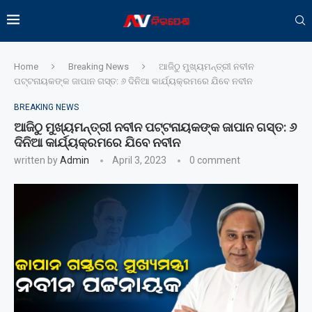
Home
Breaking News
ଆଜିଠୁ ମୁଖ୍ୟମନ୍ତ୍ରୀ ନବୀନ
ପଟ୍ଟନାୟକଙ୍କ ଜାପାନ ଗସ୍ତ: ୬ ଦିନିଆ କାର୍ଯ୍ୟକ୍ରମରେ ଯିବେ ନବୀନ
BREAKING NEWS
ଆଜିଠୁ ମୁଖ୍ୟମନ୍ତ୍ରୀ ନବୀନ ପଟ୍ଟନାୟକଙ୍କ ଜାପାନ ଗସ୍ତ: ୬
ଦିନିଆ କାର୍ଯ୍ୟକ୍ରମରେ ଯିବେ ନବୀନ
written by
Admin
April 3, 2023
0 comment