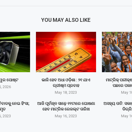
YOU MAY ALSO LIKE
୍ୱର ପୋଷ୍ଟ
ଭାଜି ହେବ ଅଧା ଓଡ଼ିଶା : ୨୧ ଯାଏ
ମାଟ୍ରିକ୍‌ ପରୀକ
ଗ୍ରୀଷ୍ମ ପ୍ରବାହ
ପଛରେ ପକା
, 2026
May 18, 2023
May 1
ବାଦକୁ ନେଇ ହିଂସା;
ଆଜି ପୂର୍ବାହ୍ନ ସାଢ଼େ ୧୧ଟାରେ ଘୋଷଣା
ଅସହ୍ୟ ତାତି: ସକ
ମୃତ
ହେବ ମାଟ୍ରିକ ରେଜଲ୍ଟ ତାରିଖ
ଡିଗ୍ର
, 2023
May 16, 2023
May 1