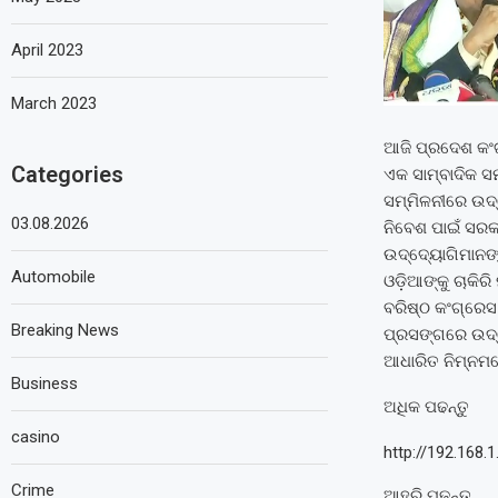
April 2023
March 2023
ଆଜି ପ୍ରଦେଶ କଂଗ
Categories
ଏକ ସାମ୍ବାଦିକ ସ
ସମ୍ମିଳନୀରେ ଉଦ୍‌
03.08.2026
ନିବେଶ ପାଇଁ ସରକ
ଉଦ୍ଦ୍ୟୋଗିମାନଙ୍
Automobile
ଓଡ଼ିଆଙ୍କୁ ଚାକିରି
ବରିଷ୍ଠ କଂଗ୍ରେସ
Breaking News
ପ୍ରସଙ୍ଗରେ ଉଦ୍
ଆଧାରିତ ନିମ୍ନମତ
Business
ଅଧିକ ପଢନ୍ତୁ
casino
http://192.168.
Crime
ଆହୁରି ପଢନ୍ତୁ