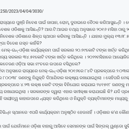
1.250/2023/04/04/3030/
ାଜ୍ୟରେ ପୁଞ୍ଜି ନିବେଶ ପାଇଁ ଜାପାନ, ରୋମ୍‌, ଦୁବାଇରେ ବୈଠକ କରିଆସୁଛନ୍ତି । ତ
ବେଶକ ଓଡିଶାକୁ ଆସିଛନ୍ତି? ଆର.ଟି.ଆଇର ତଥ୍ୟ ଅନୁସାରେ ୨୦୧୬ ମସିହା ଠାରୁ 
ନିବେଶକ ଓଡିଶାରେ ଶିଳ୍ପ ସ୍ଥାପନ କରିବାକୁ ଆସିଛନ୍ତି । ଯାହାର ମୁଲ୍ୟ ୧୩୬୮.୫
ା ବିଦେଶ ଗସ୍ତ କାହିଁକି?
ମେକ୍‌-ଇନ୍‌-ଓଡ଼ିଶା କାର୍ଯ୍ୟକ୍ରମ ପାଇଁ ସରକାର ୨୦.୭୯କୋଟି ଟଙ୍କା ଖର୍ଚ୍ଚ କରିଥ
ାଜ୍ୟ ସରକାର ୩୪.୫୧କୋଟି ଟଙ୍କା ଖର୍ଚ୍ଚ କରିଥିଲେ । ୨୦୨୨ମସିହାରେ ଆୟୋଜିତ ମ
 କେତେଜଣ ଓଡ଼ିଆ ସଭା ମଂଚରେ ଉପରେ ବସିଥିଲେ?
ବା ଅନୁସାରେ ରାଜ୍ୟରେ ମେକ୍‌-ଇନ୍‌-ଓଡ଼ିଶା ୨୦୧୬ରେ ୮୪ଟି ପ୍ରକଳ୍ପରେ ୨.୦୩ଲ
୮୦୦୩୮ ଜଣଙ୍କୁ ନିଯୁକ୍ତି ଦିଆଯିବାର ଲକ୍ଷ୍ୟ ରଖାଯାଇଥିଲା । ସେହିପରି ମେକ୍‌-
୍ରକଳ୍ପରେ ୪.୨୩ ଲକ୍ଷ କୋଟି ଟଙ୍କା ବିନିଯୋଗ କରାଯାଇ ୨୪୧୫୧୮ ଜଣଙ୍କୁ ମଧ୍
ୟ ରଖାଯାଇଥିଲା । ସରକାରଙ୍କ ଦ୍ୱାରା ଏହାର ସମୀକ୍ଷା କରାଯାଇଛି କି? ଯଦି ପ୍ର
 ଦାୟୀତ୍ୱ କାହାଉପରେ ନ୍ୟସ୍ତ କରିଥିଲେ ଓ ନିଯୁକ୍ତି ବ୍ୟକ୍ତିମାନଙ୍କ ମଧ୍ୟରୁ
ର ବିଭିନ୍ନ ସ୍ଥାନରେ ଏପରି କାର୍ଯ୍ୟକ୍ରମ ଅନୁଷ୍ଠିତ ହେଉନାହିଁ । ଓଡ଼ିଶାର କ’ଣ କୌ
ଠା ପାଇଁ ଯେଉଁମାନେ ଓଡ଼ିଶା ବାହାରୁ ଆସିବେ ସେମାନଙ୍କ ପାଇଁ ସିଙ୍ଗଲ୍ ୱଣ୍ଡୋ ସୁବ