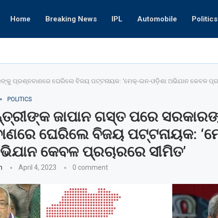
ଗ୍ୟାଙ୍ଗଷ୍ଟାର ଅତୀକ୍‌ ପୁଅକୁ ଏନକାଉଣ୍ଟର
Home
Breaking News
IPL
Automobile
Politics
ଗ୍ୟାଙ୍ଗଷ୍ଟାର 
ଙ୍କୁ ପ୍ରଶ୍ନବାଣରେ ଘେରିଲେ ବିଜୟ ପଟ୍ଟନାୟକ: ‘ମେକ୍‌-ଇନ-ଓଡ଼ିଶା ଅଭିଯାନ କେବଳ ପ୍ର
POLITICS
୍ତ୍ରୀଙ୍କ ଜାପାନ ଗସ୍ତ ପରେ ସରକାରଙ୍
ାଣରେ ଘେରିଲେ ବିଜୟ ପଟ୍ଟନାୟକ: ‘ମେ
ଅଭିଯାନ କେବଳ ପ୍ରଚାରରେ ସୀମିତ’
n
April 4, 2023
0 comment