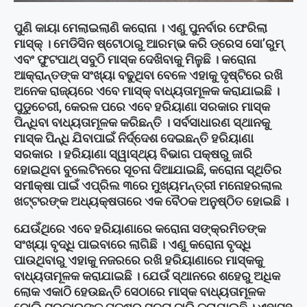
ପୁଣି କାୟା ମେଲାଇଲାଣି କରୋନା । ଏଣୁ ପୁନର୍ବାର ଫେରିଲା
ମାସ୍କ୍ । ମେଡିସିନ ଷ୍ଟୋଠାରୁ ଆରମ୍ଭ କରି ଡ୍ରେସ ସୋ’ରୁମ୍
ଏବଂ ଫୁଟପାଥ୍ ସବୁଠି ମାସ୍କ ଦେଖିବାକୁ ମିଳୁଛି । କରୋନା
ଆକ୍ରାନ୍ତଙ୍କ ସଂଖ୍ୟା ବଢୁଥିବା ବେଳେ ଏହାକୁ ଦୃଷ୍ଟିରେ ରଖି
ଅନେକ ରାଜ୍ୟରେ ଏବେ ମାସ୍କ୍ ବାଧ୍ୟତାମୂଳକ କରାଯାଇଛି ।
ପୁଡୁଚେରୀ, କେରଳ ପରେ ଏବେ ହରିୟାଣା ସରକାର ମାସ୍କ
ପିନ୍ଧିବା ବାଧ୍ୟତାମୂଳକ କରିଛନ୍ତି । ସର୍ବସାଧାରଣ ସ୍ଥାନକୁ
ମାସ୍କ ପିନ୍ଧି ଯିବାପାଇଁ ନିର୍ଦ୍ଦେଶ ଦେଇଛନ୍ତି ହରିୟାଣା
ସରକାର । ହରିୟାଣା ସ୍ୱାସ୍ଥ୍ୟ ବିଭାଗ ପକ୍ଷରୁ ଜାରି
ହୋଇଥିବା ବୁଲେଟିନରେ ସୂଚନା ଦିଆଯାଇଛି, କରୋନା ସ୍ଥିତିର
ସମୀକ୍ଷା ପାଇଁ ଏପ୍ରିଲ ୩ରେ ମୁଖ୍ୟମନ୍ତ୍ରୀ ମନୋହରଲାଲ
ଖଟ୍ଟରଙ୍କ ଅଧ୍ୟକ୍ଷତାରେ ଏକ ବୈଠକ ଅନୁଷ୍ଠିତ ହୋଇଛି ।
ଯେଉଁଥିରେ ଏବେ ହରିୟାଣାରେ କରୋନା ସଙ୍କ୍ରମିତଙ୍କ
ସଂଖ୍ୟା ବୃଦ୍ଧି ପାଇବାରେ ଲାଗିଛି । ଏଣୁ କରୋନା ବୃଦ୍ଧି
ପାଉଥିବାରୁ ଏହାକୁ ନଜରରେ ରଖି ହରିୟାଣାରେ ମାସ୍କକୁ
ବାଧ୍ୟତାମୂଳକ କରାଯାଇଛି । ଯେଉଁ ସ୍ଥାନରେ ଶହେରୁ ଅଧିକ
ଲୋକ ଏକାଠି ହେଉଛନ୍ତି ସେଠାରେ ମାସ୍କ ବାଧ୍ୟତାମୂଳକ