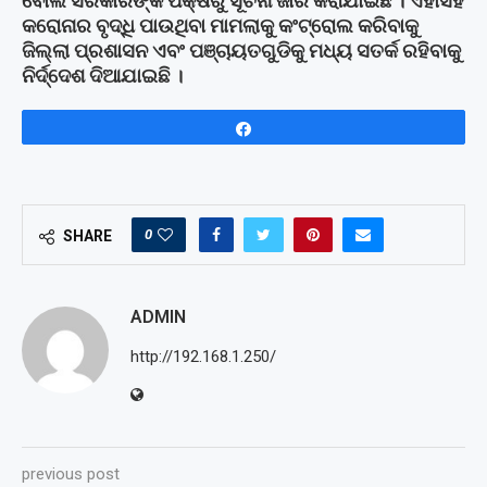
ବୋଲି ସରକାରଙ୍କ ପକ୍ଷରୁ ସୂଚନା ଜାରି କରାଯାଇଛି । ଏହାସହ
କରୋନାର ବୃଦ୍ଧି ପାଉଥିବା ମାମଲାକୁ କଂଟ୍ରୋଲ କରିବାକୁ
ଜିଲ୍ଲା ପ୍ରଶାସନ ଏବଂ ପଞ୍ଚାୟତଗୁଡିକୁ ମଧ୍ୟ ସତର୍କ ରହିବାକୁ
ନିର୍ଦ୍ଦେଶ ଦିଆଯାଇଛି ।
Share
0
SHARE
ADMIN
http://192.168.1.250/
previous post