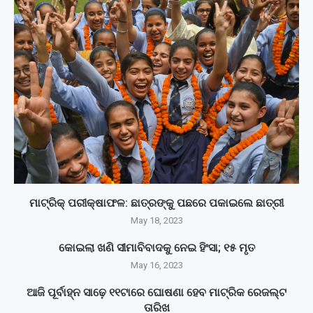
ମାଟ୍ରିକ୍‌ ପରୀକ୍ଷାଫଳ: ଛାତ୍ରଙ୍କୁ ପଛରେ ପକାଇଲେ ଛାତ୍ରୀ
May 18, 2023
କୋଇଲା ଖଣି ସୀମାବିବାଦକୁ ନେଇ ହିଂସା; ୧୫ ମୃତ
May 16, 2023
ଆଜି ପୂର୍ବାହ୍ନ ସାଢ଼େ ୧୧ଟାରେ ଘୋଷଣା ହେବ ମାଟ୍ରିକ ରେଜଲ୍ଟ
ତାରିଖ