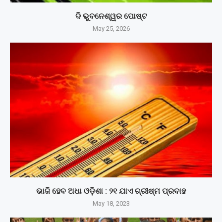
ଦି ଭୁବନେଶ୍ୱର ପୋଷ୍ଟ
May 25, 2026
ଭାଜି ହେବ ଅଧା ଓଡ଼ିଶା : ୨୧ ଯାଏ ଗ୍ରୀଷ୍ମ ପ୍ରବାହ
May 18, 2023