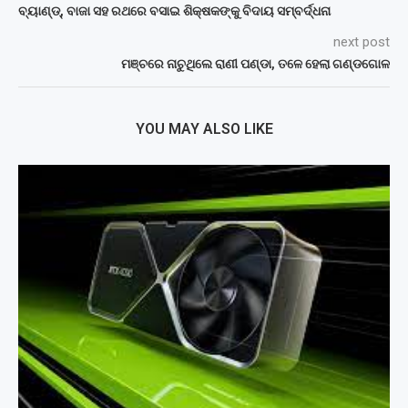
ବ୍ୟାଣ୍ଡ୍‌, ବାଜା ସହ ରଥରେ ବସାଇ ଶିକ୍ଷକଙ୍କୁ ବିଦାୟ ସମ୍ବର୍ଦ୍ଧନା
next post
ମଞ୍ଚରେ ନାଚୁଥିଲେ ରାଣୀ ପଣ୍ଡା, ତଳେ ହେଲା ଗଣ୍ଡଗୋଳ
YOU MAY ALSO LIKE