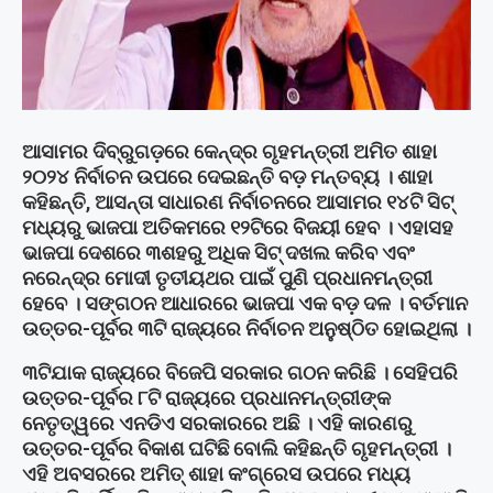
ଆସାମର ଦିବ୍ରୁଗଡ଼ରେ କେନ୍ଦ୍ର ଗୃହମନ୍ତ୍ରୀ ଅମିତ ଶାହା
୨୦୨୪ ନିର୍ବାଚନ ଉପରେ ଦେଇଛନ୍ତି ବଡ଼ ମନ୍ତବ୍ୟ । ଶାହା
କହିଛନ୍ତି, ଆସନ୍ତା ସାଧାରଣ ନିର୍ବାଚନରେ ଆସାମର ୧୪ଟି ସିଟ୍
ମଧ୍ୟରୁ ଭାଜପା ଅତିକମରେ ୧୨ଟିରେ ବିଜୟୀ ହେବ । ଏହାସହ
ଭାଜପା ଦେଶରେ ୩ଶହରୁ ଅଧିକ ସିଟ୍ ଦଖଲ କରିବ ଏବଂ
ନରେନ୍ଦ୍ର ମୋଦୀ ତୃତୀୟଥର ପାଇଁ ପୁଣି ପ୍ରଧାନମନ୍ତ୍ରୀ
ହେବେ । ସଙ୍ଗଠନ ଆଧାରରେ ଭାଜପା ଏକ ବଡ଼ ଦଳ । ବର୍ତମାନ
ଉତ୍ତର-ପୂର୍ବର ୩ଟି ରାଜ୍ୟରେ ନିର୍ବାଚନ ଅନୁଷ୍ଠିତ ହୋଇଥିଲା ।
୩ଟିଯାକ ରାଜ୍ୟରେ ବିଜେପି ସରକାର ଗଠନ କରିଛି । ସେହିପରି
ଉତ୍ତର-ପୂର୍ବର ୮ଟି ରାଜ୍ୟରେ ପ୍ରଧାନମନ୍ତ୍ରୀଙ୍କ
ନେତୃତ୍ୱରେ ଏନଡିଏ ସରକାରରେ ଅଛି । ଏହି କାରଣରୁ
ଉତ୍ତର-ପୂର୍ବର ବିକାଶ ଘଟିଛି ବୋଲି କହିଛନ୍ତି ଗୃହମନ୍ତ୍ରୀ ।
ଏହି ଅବସରରେ ଅମିତ୍ ଶାହା କଂଗ୍ରେସ ଉପରେ ମଧ୍ୟ