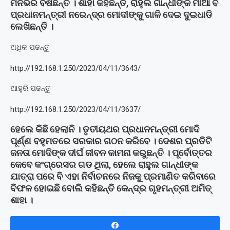
ମନଭରି ବର୍ଷିଛନ୍ତି । ଶାହା କହିଛନ୍ତି, ରାହୁଲ ଗାନ୍ଧୀଙ୍କ ମାଆ ବି
ପ୍ରଧାନମନ୍ତ୍ରୀ ନରେନ୍ଦ୍ର ମୋଦୀଙ୍କୁ ଗାଳି ଦେଇ ଦୁଇଧାଡି
ଲେଖିଛନ୍ତି ।
ଅଧିକ ପଢନ୍ତୁ
http://192.168.1.250/2023/04/11/3643/
ଆହୁରି ପଢନ୍ତୁ
http://192.168.1.250/2023/04/11/3637/
ହେଲେ କିଛି ହେଲାନି । ତୃତୀୟଥର ପ୍ରଧାନମନ୍ତ୍ରୀ ମୋଦି
ପୂର୍ଣ୍ଣ ବହୁମତରେ ସରକାର ଗଠନ କରିବେ । ଦେଶର ପ୍ରତିଟି
ଜନତା ମୋଦିଙ୍କ ଦୀର୍ଘ ଜୀବନ କାମନା କରୁଛନ୍ତି । ପୂର୍ବୋତ୍ତର
କେବେ କଂଗ୍ରେସର ଗଡ ଥିଲା, ହେଲେ ରାହୁଲ ଗାନ୍ଧୀଙ୍କ
ଯାତ୍ରା ପରେ ବି ଏହା ନିର୍ବାଚନରେ ନିଜକୁ ପ୍ରମାଣିତ କରିବାରେ
ବିଫଳ ହୋଇଛି ବୋଲି କହିଛନ୍ତି କେନ୍ଦ୍ର ଗୃହମନ୍ତ୍ରୀ ଅମିତ୍
ଶାହା ।
Share