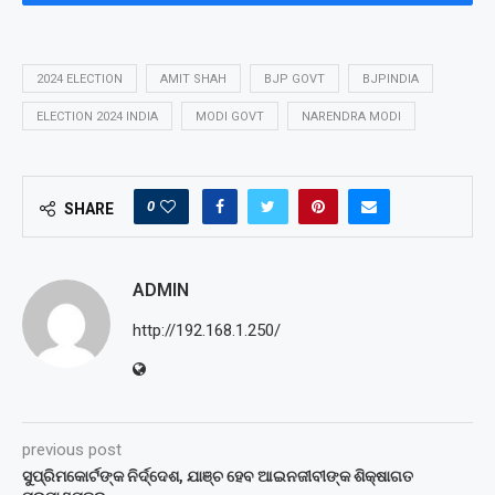
2024 ELECTION
AMIT SHAH
BJP GOVT
BJPINDIA
ELECTION 2024 INDIA
MODI GOVT
NARENDRA MODI
0
SHARE
ADMIN
http://192.168.1.250/
previous post
ସୁପ୍ରିମକୋର୍ଟଙ୍କ ନିର୍ଦ୍ଦେଶ, ଯାଞ୍ଚ ହେବ ଆଇନଜୀବୀଙ୍କ ଶିକ୍ଷାଗତ