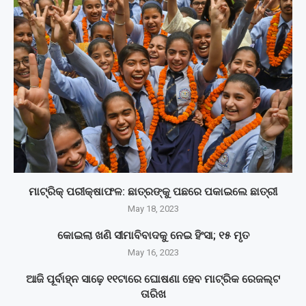
ମାଟ୍ରିକ୍‌ ପରୀକ୍ଷାଫଳ: ଛାତ୍ରଙ୍କୁ ପଛରେ ପକାଇଲେ ଛାତ୍ରୀ
May 18, 2023
କୋଇଲା ଖଣି ସୀମାବିବାଦକୁ ନେଇ ହିଂସା; ୧୫ ମୃତ
May 16, 2023
ଆଜି ପୂର୍ବାହ୍ନ ସାଢ଼େ ୧୧ଟାରେ ଘୋଷଣା ହେବ ମାଟ୍ରିକ ରେଜଲ୍ଟ
ତାରିଖ