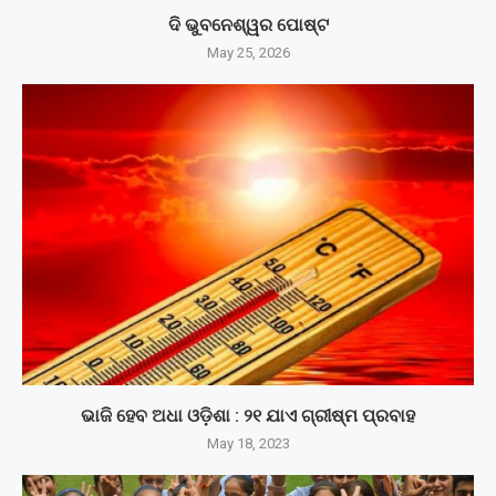
ଦି ଭୁବନେଶ୍ୱର ପୋଷ୍ଟ
May 25, 2026
ଭାଜି ହେବ ଅଧା ଓଡ଼ିଶା : ୨୧ ଯାଏ ଗ୍ରୀଷ୍ମ ପ୍ରବାହ
May 18, 2023