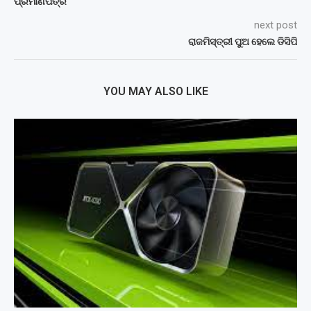
ପ୍ରମାଣପତ୍ର
next post
ରାଜମିସ୍ତ୍ରୀ ପୁଅ ହେଲେ ଡିସିପି
YOU MAY ALSO LIKE