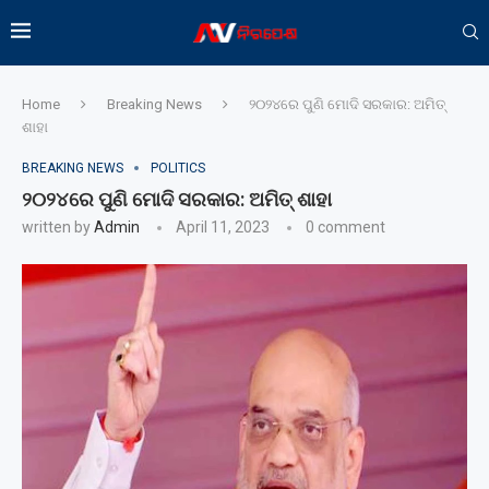
Home
Breaking News
୨୦୨୪ରେ ପୁଣି ମୋଦି ସରକାର: ଅମିତ୍
ଶାହା
BREAKING NEWS
POLITICS
୨୦୨୪ରେ ପୁଣି ମୋଦି ସରକାର: ଅମିତ୍ ଶାହା
written by
Admin
April 11, 2023
0 comment