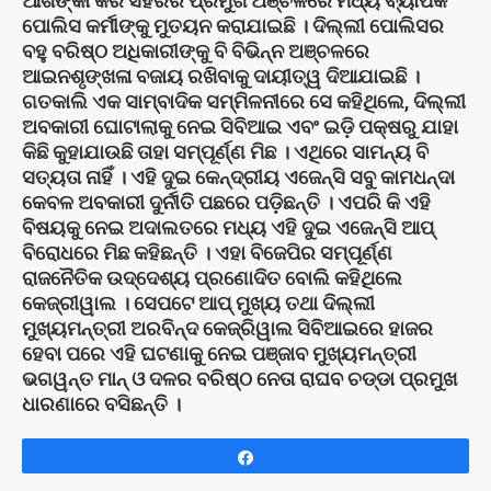
ଆଶଙ୍କା କରି ସହରର ପ୍ରମୁଖ ଅଞ୍ଚଳରେ ମଧ୍ୟ ବ୍ୟାପକ
ପୋଲିସ କର୍ମୀଙ୍କୁ ମୁତୟନ କରାଯାଇଛି । ଦିଲ୍ଲୀ ପୋଲିସର
ବହୁ ବରିଷ୍ଠ ଅଧିକାରୀଙ୍କୁ ବି ବିଭିନ୍ନ ଅଞ୍ଚଳରେ
ଆଇନଶୃଙ୍ଖଳା ବଜାୟ ରଖିବାକୁ ଦାୟୀତ୍ୱ ଦିଆଯାଇଛି ।
ଗତକାଲି ଏକ ସାମ୍ବାଦିକ ସମ୍ମିଳନୀରେ ସେ କହିଥିଲେ, ଦିଲ୍ଲୀ
ଅବକାରୀ ଘୋଟାଲାକୁ ନେଇ ସିବିଆଇ ଏବଂ ଇଡ଼ି ପକ୍ଷରୁ ଯାହା
କିଛି କୁହାଯାଉଛି ତାହା ସମ୍ପୂର୍ଣ୍ଣ ମିଛ । ଏଥିରେ ସାମନ୍ୟ ବି
ସତ୍ୟତା ନାହିଁ । ଏହି ଦୁଇ କେନ୍ଦ୍ରୀୟ ଏଜେନ୍ସି ସବୁ କାମଧନ୍ଦା
କେବଳ ଅବକାରୀ ଦୁର୍ନୀତି ପଛରେ ପଡ଼ିଛନ୍ତି । ଏପରି କି ଏହି
ବିଷୟକୁ ନେଇ ଅଦାଲତରେ ମଧ୍ୟ ଏହି ଦୁଇ ଏଜେନ୍ସି ଆପ୍
ବିରୋଧରେ ମିଛ କହିଛନ୍ତି । ଏହା ବିଜେପିର ସମ୍ପୂର୍ଣ୍ଣ
ରାଜନୈତିକ ଉଦ୍ଦେଶ୍ୟ ପ୍ରଣୋଦିତ ବୋଲି କହିଥିଲେ
କେଜ୍ରୀୱାଲ । ସେପଟେ ଆପ୍ ମୁଖ୍ୟ ତଥା ଦିଲ୍ଲୀ
ମୁଖ୍ୟମନ୍ତ୍ରୀ ଅରବିନ୍ଦ କେଜ୍ରିୱାଲ ସିବିଆଇରେ ହାଜର
ହେବା ପରେ ଏହି ଘଟଣାକୁ ନେଇ ପଞ୍ଜାବ ମୁଖ୍ୟମନ୍ତ୍ରୀ
ଭଗୱନ୍ତ ମାନ୍ ଓ ଦଳର ବରିଷ୍ଠ ନେତା ରାଘବ ଚଡ୍ଡା ପ୍ରମୁଖ
ଧାରଣାରେ ବସିଛନ୍ତି ।
Share