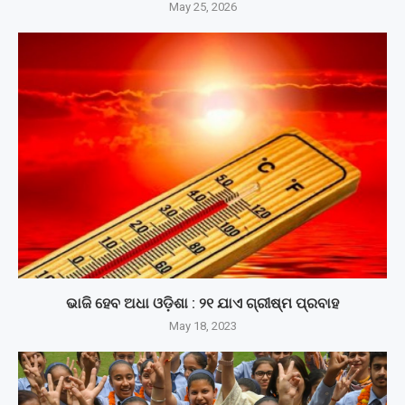
May 25, 2026
ଭାଜି ହେବ ଅଧା ଓଡ଼ିଶା : ୨୧ ଯାଏ ଗ୍ରୀଷ୍ମ ପ୍ରବାହ
May 18, 2023