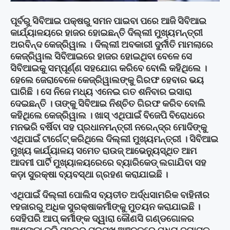
ପୂର୍ବରୁ ସିବିଆଇ ପକ୍ଷରୁ ସମନ ପାଇବା ପରେ ଆଜି ସିବିଆଇ
କାର୍ଯ୍ୟାଳୟରେ ହାଜର ହୋଇଛନ୍ତି ଦିଲ୍ଲୀ ମୁଖ୍ୟମନ୍ତ୍ରୀ
ଅରବିନ୍ଦ କେଜ୍ରିୱାଲ । ଦିଲ୍ଲୀ ଅବକାରୀ ଦୁର୍ନୀତି ମାମଲାରେ
କେଜ୍ରିୱାଲ ସିବିଆଇରେ ହାଜର ହୋଇଥିବା ବେଳେ ସେ
ସିବିଆଇକୁ ସମ୍ପୂର୍ଣ୍ଣ ସହଯୋଗ କରିବେ ବୋଲି କହିଥିଲେ ।
ହେଲେ ଜେରାବେଳେ କେଜ୍ରିୱାଲଙ୍କୁ ଗିରଫ ହେବାର ଭୟ
ଘାରିଛି । ସେ ନିଜେ ମଧ୍ୟ ଏନେଇ ଗତ ଶନିବାର ଇସାରା
ଦେଇଛନ୍ତି । ତାଙ୍କୁ ସିବିଆଇ ନିଶ୍ଚିତ ଗିରଫ କରିବ ବୋଲି
କହିଥିଲେ କେଜ୍ରିୱାଲ । ଖାସ୍ ଏଥିପାଇଁ ବିଜେପି ବିରୋଧରେ
ମନଭରି ବର୍ଷିବା ସହ ପ୍ରଧାନମନ୍ତ୍ରୀ ନରେନ୍ଦ୍ର ମୋଦିଙ୍କୁ
ଏଥିପାଇଁ ଟାର୍ଗେଟ୍ କରିଥିଲେ ଦିଲ୍ଲୀ ମୁଖ୍ୟମନ୍ତ୍ରୀ । ସିବିଆଇ
ମୁଖ୍ୟ କାର୍ଯ୍ୟାଳୟ ସମେତ ରାଉଜ୍ ଆଭେନ୍ୟୁସ୍ଥିତ ଆମ
ଆଦମୀ ପାର୍ଟି ମୁଖ୍ୟାଳୟରେରେ ବ୍ୟାରିକେଡ୍ ଲଗାଯିବା ସହ
କଡ଼ା ସୁରକ୍ଷା ବ୍ୟବସ୍ଥା ଗ୍ରହଣ କରାଯାଇଛି ।
ଏଥିପାଇଁ ଦିଲ୍ଲୀ ପୋଲିସ ବ୍ୟତୀତ ଅର୍ଦ୍ଧସାମରିକ ବାହିନୀର
୧ହଜାରରୁ ଅଧିକ ସୁରକ୍ଷାକର୍ମୀଙ୍କୁ ମୁତୟନ କରାଯାଇଛି ।
ସେହିପରି ଆପ୍ କର୍ମୀଙ୍କ ଦ୍ୱାରା କୌଣସି ଗଣ୍ଡଗୋଳର