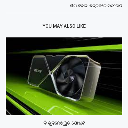
ସୀମା ବିବାଦ: ଭଦ୍ରକରେ ୧୪୪ ଜାରି
YOU MAY ALSO LIKE
ଦି ଭୁବନେଶ୍ୱର ପୋଷ୍ଟ