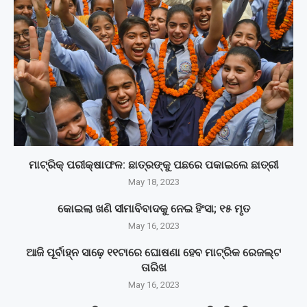
ମାଟ୍ରିକ୍‌ ପରୀକ୍ଷାଫଳ: ଛାତ୍ରଙ୍କୁ ପଛରେ ପକାଇଲେ ଛାତ୍ରୀ
May 18, 2023
କୋଇଲା ଖଣି ସୀମାବିବାଦକୁ ନେଇ ହିଂସା; ୧୫ ମୃତ
May 16, 2023
ଆଜି ପୂର୍ବାହ୍ନ ସାଢ଼େ ୧୧ଟାରେ ଘୋଷଣା ହେବ ମାଟ୍ରିକ ରେଜଲ୍ଟ
ତାରିଖ
May 16, 2023