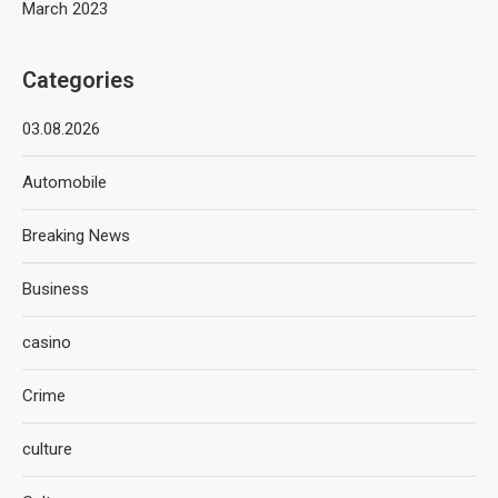
March 2023
Categories
03.08.2026
Automobile
Breaking News
Business
casino
Crime
culture