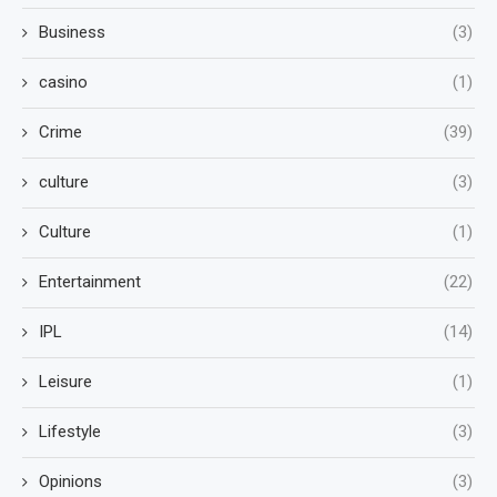
Business
(3)
casino
(1)
Crime
(39)
culture
(3)
Culture
(1)
Entertainment
(22)
IPL
(14)
Leisure
(1)
Lifestyle
(3)
Opinions
(3)