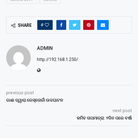
0
SHARE
ADMIN
http://192.168.1.250/
previous post
ଗାଈ ଦ୍ୱାରା ରେସ୍ତୋରାଁ ଉଦଘାଟନ
next post
କମିବ ତାପମାତ୍ରା: ୨ଦିନ ପରେ ବର୍ଷା