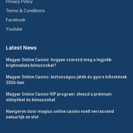
Privacy Policy
Terms & Conditions
Facebook
Youtube
Latest News
Magyar Online Casino: hogyan szerezd meg a legjobb
kriptovaluta bónuszokat?
Magyar Online Casino: biztonságos játék és gyors kifizetések
2026-ban
Magyar Online Casino VIP program: élvezd a prémium
előnyöket és bónuszokat
Navigeren door magius online casino voelt verrassend
natuurlijk en vlot