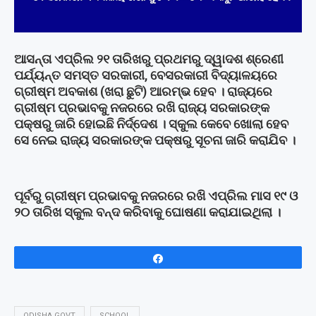
ଆସନ୍ତା ଏପ୍ରିଲ ୨୧ ତାରିଖରୁ ପ୍ରଥମରୁ ଦ୍ୱାଦଶ ଶ୍ରେଣୀ
ପର୍ଯ୍ୟନ୍ତ ସମସ୍ତ ସରକାରୀ, ବେସରକାରୀ ବିଦ୍ୟାଳୟରେ
ଗ୍ରୀଷ୍ମ ଅବକାଶ (ଖରା ଛୁଟି) ଆରମ୍ଭ ହେବ । ରାଜ୍ୟରେ
ଗ୍ରୀଷ୍ମ ପ୍ରଭାବକୁ ନଜରରେ ରଖି ରାଜ୍ୟ ସରକାରଙ୍କ
ପକ୍ଷରୁ ଜାରି ହୋଇଛି ନିର୍ଦ୍ଦେଶ । ସ୍କୁଲ କେବେ ଖୋଲା ହେବ
ସେ ନେଇ ରାଜ୍ୟ ସରକାରଙ୍କ ପକ୍ଷରୁ ସୂଚନା ଜାରି କରାଯିବ ।
ପୂର୍ବରୁ ଗ୍ରୀଷ୍ମ ପ୍ରଭାବକୁ ନଜରରେ ରଖି ଏପ୍ରିଲ ମାସ ୧୯ ଓ
୨୦ ତାରିଖ ସ୍କୁଲ ବନ୍ଦ କରିବାକୁ ଘୋଷଣା କରାଯାଇଥିଲା ।
Share
ODISHA GOVT
SCHOOL