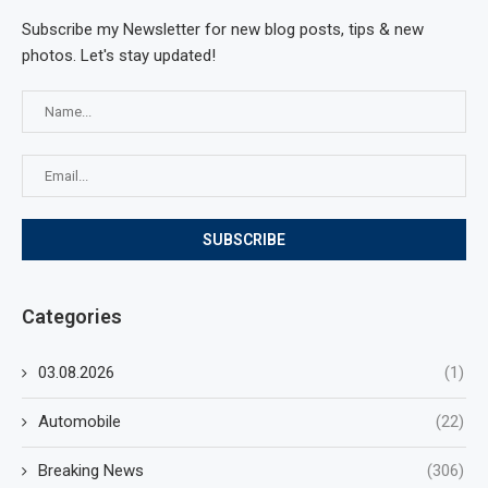
Subscribe my Newsletter for new blog posts, tips & new
photos. Let's stay updated!
Categories
03.08.2026
(1)
Automobile
(22)
Breaking News
(306)