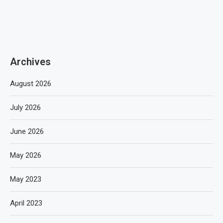
Archives
August 2026
July 2026
June 2026
May 2026
May 2023
April 2023