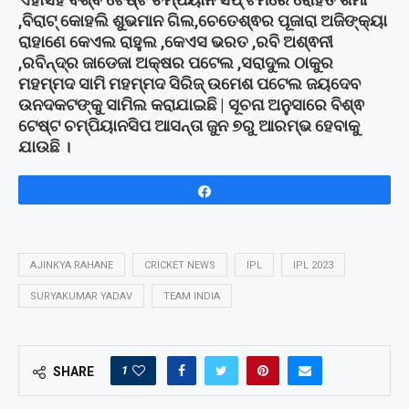
,ବିରାଟ୍ କୋହଲି ଶୁଭମାନ ଗିଲ,ଚେତେଶ୍ଵର ପୂଜାରା ଅଜିଙ୍କ୍ୟା
ରାହାଣେ କେଏଲ ରାହୁଲ ,କେଏସ ଭରତ ,ରବି ଅଶ୍ଵନୀ
,ରବିନ୍ଦ୍ର ଜାଡେଜା ଅକ୍ଷର ପଟେଲ ,ସରାଦୁଲ ଠାକୁର
ମହମ୍ମଦ ସାମି ମହମ୍ମଦ ସିରିଜ୍ ଉମେଶ ପଟେଲ ଜୟଦେବ
ଉନଦକଟଙ୍କୁ ସାମିଲ କରାଯାଇଛି | ସୂଚନା ଅନୁସାରେ ବିଶ୍ଵ
ଟେଷ୍ଟ ଚମ୍ପିୟାନସିପ ଆସନ୍ତା ଜୁନ ୭ରୁ ଆରମ୍ଭ ହେବାକୁ
ଯାଉଛି ।
Share
AJINKYA RAHANE
CRICKET NEWS
IPL
IPL 2023
SURYAKUMAR YADAV
TEAM INDIA
1
SHARE