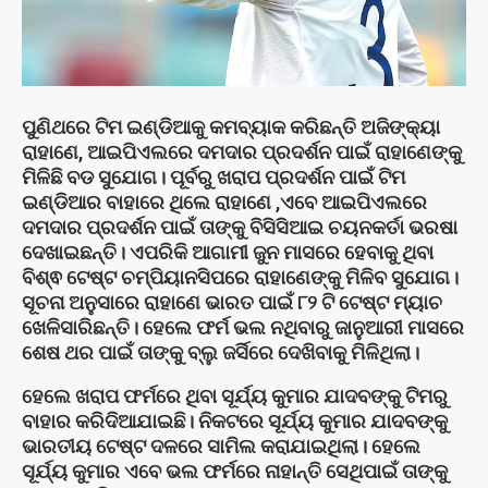
ପୁଣିଥରେ ଟିମ ଇଣ୍ଡିଆକୁ କମବ୍ୟାକ କରିଛନ୍ତି ଅଜିଙ୍କ୍ୟା
ରାହାଣେ, ଆଇପିଏଲରେ ଦମଦାର ପ୍ରଦର୍ଶନ ପାଇଁ ରାହାଣେଙ୍କୁ
ମିଳିଛି ବଡ ସୁଯୋଗ। ପୂର୍ବରୁ ଖରାପ ପ୍ରଦର୍ଶନ ପାଇଁ ଟିମ
ଇଣ୍ଡିଆର ବାହାରେ ଥିଲେ ରାହାଣେ ,ଏବେ ଆଇପିଏଲରେ
ଦମଦାର ପ୍ରଦର୍ଶନ ପାଇଁ ତାଙ୍କୁ ବିସିସିଆଇ ଚୟନକର୍ତା ଭରଷା
ଦେଖାଇଛନ୍ତି। ଏପରିକି ଆଗାମୀ ଜୁନ ମାସରେ ହେବାକୁ ଥିବା
ବିଶ୍ଵ ଟେଷ୍ଟ ଚମ୍ପିୟାନସିପରେ ରାହାଣେଙ୍କୁ ମିଳିବ ସୁଯୋଗ।
ସୂଚନା ଅନୁସାରେ ରାହାଣେ ଭାରତ ପାଇଁ ୮୨ ଟି ଟେଷ୍ଟ ମ୍ୟାଚ
ଖେଳିସାରିଛନ୍ତି। ହେଲେ ଫର୍ମ ଭଲ ନଥିବାରୁ ଜାନୁଆରୀ ମାସରେ
ଶେଷ ଥର ପାଇଁ ତାଙ୍କୁ ବ୍ଲୁ ଜର୍ସିରେ ଦେଖିବାକୁ ମିଳିଥିଲା।
ହେଲେ ଖରାପ ଫର୍ମରେ ଥିବା ସୂର୍ଯ୍ୟ କୁମାର ଯାଦବଙ୍କୁ ଟିମରୁ
ବାହାର କରିଦିଆଯାଇଛି। ନିକଟରେ ସୂର୍ଯ୍ୟ କୁମାର ଯାଦବଙ୍କୁ
ଭାରତୀୟ ଟେଷ୍ଟ ଦଳରେ ସାମିଲ କରାଯାଇଥିଲା। ହେଲେ
ସୂର୍ଯ୍ୟ କୁମାର ଏବେ ଭଲ ଫର୍ମରେ ନାହାନ୍ତି ସେଥିପାଇଁ ତାଙ୍କୁ