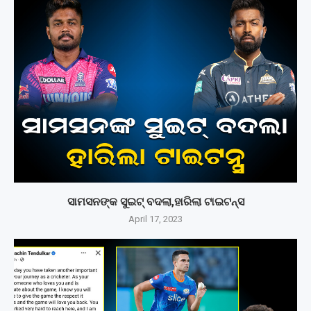
ସାମସନଙ୍କ ସୁଇଟ୍ ବଦଲା,ହାରିଲା ଟାଇଟନ୍ସ
April 17, 2023