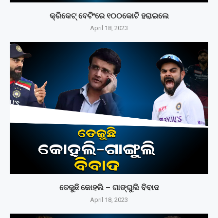
କ୍ରିକେଟ୍ ବେଟିଂରେ ୧୦୦କୋଟି ହରାଇଲେ
April 18, 2023
ତେଜୁଛି କୋହଲି – ଗାଙ୍ଗୁଲି ବିବାଦ
April 18, 2023