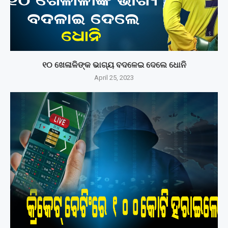
୧୦ ଖେଳାଳିଙ୍କ ଭାଗ୍ୟ ବଦଳେଇ ଦେଲେ ଧୋନି
April 25, 2023