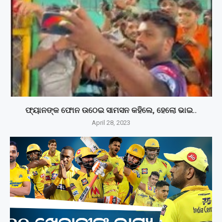
ଫ୍ୟାନଙ୍କ ଫୋନ ଉଠେଇ ସାମସନ କହିଲେ, ହେଲୋ ଭାଇ..
April 28, 2023