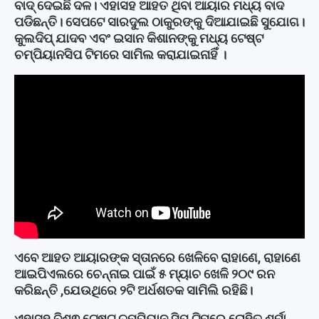
ବାଦ୍ ଦେଇଛି ଦଳ। ଏହାସହ ଆହତ ଥିବା ଆୟାର ମଧ୍ୟ ବାଦ
ପଡିଛନ୍ତି। ସେପଟେ ସାରଦୁଲ ଠାକୁରଙ୍କୁ ଦିଆଯାଇଛି ସୁଯୋଗ।
କୁଲଦିପ୍ ଯାଦବ ଏବଂ ଇସାନ କିଶାନଙ୍କୁ ମଧ୍ୟ ଟେଷ୍ଟ
ଚମ୍ପିୟାନସିପ ଟିମରେ ସାମିଲ କରାଯାଇନାହିଁ ।
ଏବେ ଆହତ ଆୟାରଙ୍କ ସ୍ତାନରେ ଖେଳିବେ ରାହାଣେ, ରାହାଣେ
ଆଇପିଏଲରେ ଚେନ୍ନାଇ ପାଇଁ ୫ ମ୍ୟାଚ ଖେଳି ୨୦୯ ରନ
କରିଛନ୍ତି ,ଯେଉଥିରେ ୨ଟି ଅର୍ଧଶତକ ସାମିଲି ରହିଛି।
ଏହାସହ ବିଶ୍ଵ ଟେଷ୍ଟ ଚମ୍ପିୟାନ ସିପ୍ ଟିମରେ ରୋହିତ ଶର୍ମା