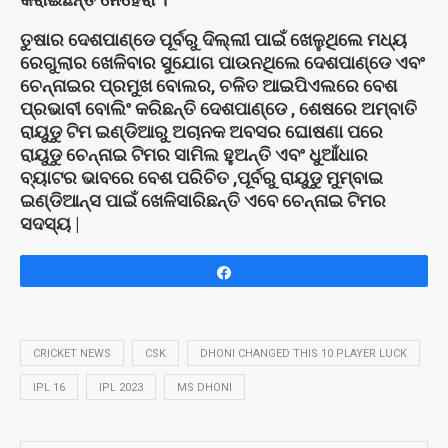
ତୁଷାର ଦେଶପାଣ୍ଡେ ପୂର୍ବରୁ ଦିଲ୍ଲୀ ପାଇଁ ଖେଳୁଥିଲେ ମଧ୍ୟ
ରେଗୁଲାର ଖେଳିବାର ସୁଯୋଗ ପାଉନଥିଲେ ଦେଶପାଣ୍ଡେ ଏବଂ
ଚେନ୍ନାଇର ପ୍ରମୁଖ ବୋଲର, ଚଳିତ ଆଇପିଏଲରେ ବେଶ
ପ୍ରଭାବୀ ବୋଲିଂ କରିଛନ୍ତି ଦେଶପାଣ୍ଡେ , ଶେଷରେ ଅମ୍ବାତି
ରାୟୁଡୁ ଟିମ ଇଣ୍ଡିଆରୁ ଅଚାନକ ଅବସର ଘୋଷଣା ପରେ
ରାୟୁଡୁ ଚେନ୍ନାଇ ଟିମର ସାମିଲ ହୁଅନ୍ତି ଏବଂ ଧୁଆଁଧାର
ବ୍ୟାଟର ଭାବରେ ବେଶ ପରିଚିତ ,ପୂର୍ବରୁ ରାୟୁଡୁ ମୁମ୍ବାଇ
ଇଣ୍ଡିଆନ୍ସ ପାଇଁ ଖେଳିସାରିଛନ୍ତି ଏବେ ଚେନ୍ନାଇ ଟିମର
ସଦସ୍ୟ |
Share
CRICKET NEWS
CSK
DHONI CHANGED THIS 10 PLAYER LUCK
IPL 16
IPL 2023
MS DHONI