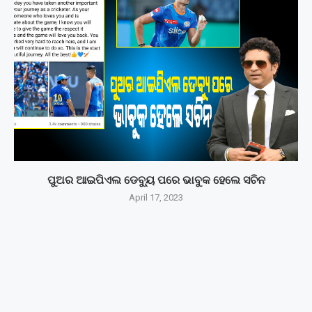
ପୁଅର ଆଇପିଏଲ ଡେବ୍ୟୁ ପରେ ଭାବୁକ ହେଲେ ସଚିନ
April 17, 2023