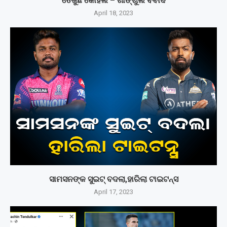
ତେଜୁଛି କୋହଲି – ଗାଙ୍ଗୁଲି ବିବାଦ
April 18, 2023
ସାମସନଙ୍କ ସୁଇଟ୍ ବଦଲା,ହାରିଲା ଟାଇଟନ୍ସ
April 17, 2023