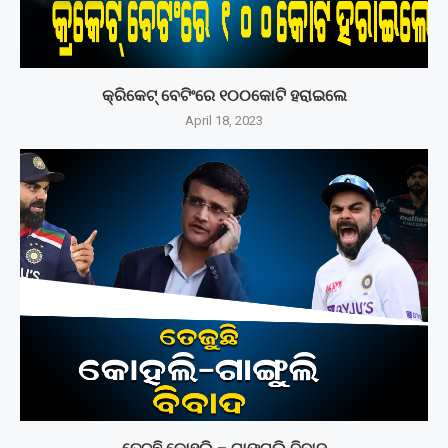
କ୍ରିକେଟ୍ ବେଟିଂରେ ୧୦୦କୋଟି ହରାଇଲେ
April 18, 2023