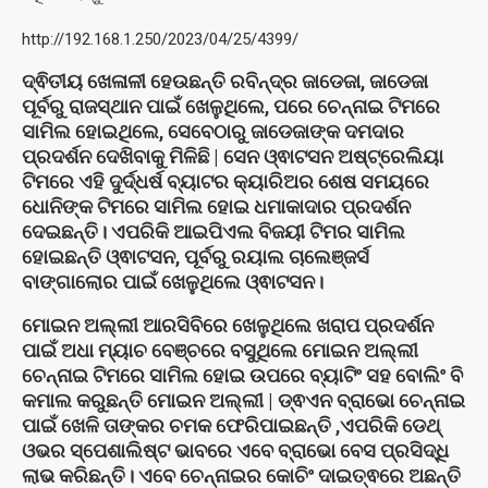
http://192.168.1.250/2023/04/25/4399/
ଦ୍ଵିତୀୟ ଖେଳାଳୀ ହେଉଛନ୍ତି ରବିନ୍ଦ୍ର ଜାଡେଜା, ଜାଡେଜା
ପୂର୍ବରୁ ରାଜସ୍ଥାନ ପାଇଁ ଖେଳୁଥିଲେ, ପରେ ଚେନ୍ନାଇ ଟିମରେ
ସାମିଲ ହୋଇଥିଲେ, ସେବେଠାରୁ ଜାଡେଜାଙ୍କ ଦମଦାର
ପ୍ରଦର୍ଶନ ଦେଖିବାକୁ ମିଳିଛି | ସେନ ଓ୍ଵାଟସନ ଅଷ୍ଟ୍ରେଲିୟା
ଟିମରେ ଏହି ଦୁର୍ଦ୍ଧର୍ଷ ବ୍ୟାଟର କ୍ୟାରିଅର ଶେଷ ସମୟରେ
ଧୋନିଙ୍କ ଟିମରେ ସାମିଲ ହୋଇ ଧମାକାଦାର ପ୍ରଦର୍ଶନ
ଦେଇଛନ୍ତି। ଏପରିକି ଆଇପିଏଲ ବିଜୟୀ ଟିମର ସାମିଲ
ହୋଇଛନ୍ତି ଓ୍ଵାଟସନ, ପୂର୍ବରୁ ରୟାଲ ଚାଲେଞ୍ଜର୍ସ
ବାଙ୍ଗାଲୋର ପାଇଁ ଖେଳୁଥିଲେ ଓ୍ଵାଟସନ।
ମୋଇନ ଅଲ୍ଲୀ ଆରସିବିରେ ଖେଳୁଥିଲେ ଖରାପ ପ୍ରଦର୍ଶନ
ପାଇଁ ଅଧା ମ୍ୟାଚ ବେଞ୍ଚରେ ବସୁଥିଲେ ମୋଇନ ଅଲ୍ଲୀ
ଚେନ୍ନାଇ ଟିମରେ ସାମିଲ ହୋଇ ଉପରେ ବ୍ୟାଟିଂ ସହ ବୋଲିଂ ବି
କମାଲ କରୁଛନ୍ତି ମୋଇନ ଅଲ୍ଲୀ | ଡ୍ଵଏନ ବ୍ରାଭୋ ଚେନ୍ନାଇ
ପାଇଁ ଖେଳି ତାଙ୍କର ଚମକ ଫେରିପାଇଛନ୍ତି ,ଏପରିକି ଡେଥ୍
ଓଭର ସ୍ପେଶାଲିଷ୍ଟ ଭାବରେ ଏବେ ବ୍ରାଭୋ ବେସ ପ୍ରସିଦ୍ଧି
ଲାଭ କରିଛନ୍ତି। ଏବେ ଚେନ୍ନାଇର କୋଚିଂ ଦାଇତ୍ଵରେ ଅଛନ୍ତି