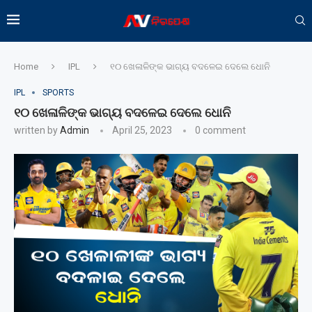
Home
IPL
୧୦ ଖେଳାଳିଙ୍କ ଭାଗ୍ୟ ବଦଳେଇ ଦେଲେ ଧୋନି
IPL
SPORTS
୧୦ ଖେଳାଳିଙ୍କ ଭାଗ୍ୟ ବଦଳେଇ ଦେଲେ ଧୋନି
written by
Admin
April 25, 2023
0 comment