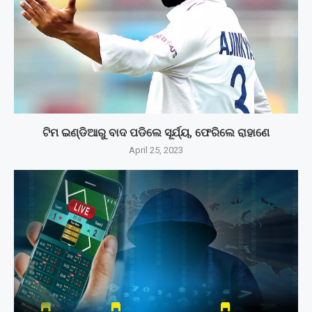
ଟିମ ଇଣ୍ଡିଆରୁ ବାଦ ପଡିଲେ ସୂର୍ଯ୍ୟ, ଫେରିଲେ ରାହାଣେ
April 25, 2023