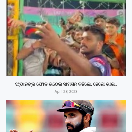
ଫ୍ୟାନଙ୍କ ଫୋନ ଉଠେଇ ସାମସନ କହିଲେ, ହେଲୋ ଭାଇ..
April 28, 2023