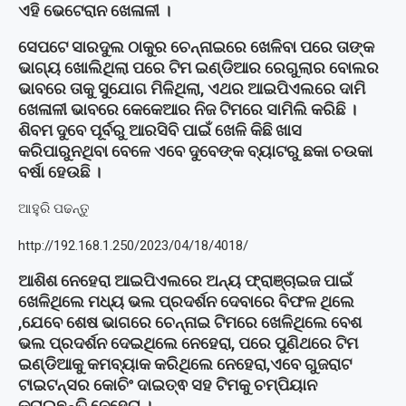
ଏହି ଭେଟେରାନ ଖେଳାଳୀ ।
ସେପଟେ ସାରଦୁଲ ଠାକୁର ଚେନ୍ନାଇରେ ଖେଳିବା ପରେ ତାଙ୍କ
ଭାଗ୍ୟ ଖୋଲିଥିଲା ପରେ ଟିମ ଇଣ୍ଡିଆର ରେଗୁଲାର ବୋଲର
ଭାବରେ ତାକୁ ସୁଯୋଗ ମିଳିଥିଲା, ଏଥର ଆଇପିଏଲରେ ଦାମି
ଖେଳାଳୀ ଭାବରେ କେକେଆର ନିଜ ଟିମରେ ସାମିଲି କରିଛି ।
ଶିବମ ଦୁବେ ପୂର୍ବରୁ ଆରସିବି ପାଇଁ ଖେଳି କିଛି ଖାସ
କରିପାରୁନଥିବା ବେଳେ ଏବେ ଦୁବେଙ୍କ ବ୍ୟାଟରୁ ଛକା ଚଉକା
ବର୍ଷା ହେଉଛି ।
ଆହୁରି ପଢନ୍ତୁ
http://192.168.1.250/2023/04/18/4018/
ଆଶିଶ ନେହେରା ଆଇପିଏଲରେ ଅନ୍ୟ ଫ୍ରାଞ୍ଚାଇଜ ପାଇଁ
ଖେଳିଥିଲେ ମଧ୍ୟ ଭଲ ପ୍ରଦର୍ଶନ ଦେବାରେ ବିଫଳ ଥିଲେ
,ଯେବେ ଶେଷ ଭାଗରେ ଚେନ୍ନାଇ ଟିମରେ ଖେଳିଥିଲେ ବେଶ
ଭଲ ପ୍ରଦର୍ଶନ ଦେଇଥିଲେ ନେହେରା, ପରେ ପୁଣିଥରେ ଟିମ
ଇଣ୍ଡିଆକୁ କମବ୍ୟାକ କରିଥିଲେ ନେହେରା,ଏବେ ଗୁଜରାଟ
ଟାଇଟନ୍ସର କୋଚିଂ ଦାଇତ୍ଵ ସହ ଟିମକୁ ଚମ୍ପିୟାନ
କରାଇଛନ୍ତି ନେହେରା ।