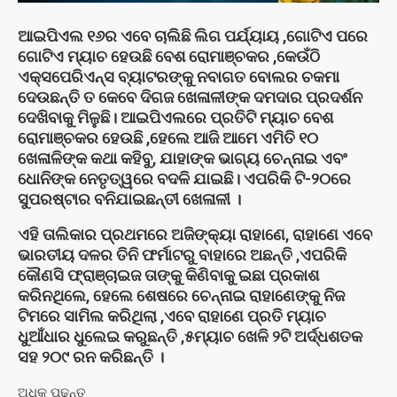
ଆଇପିଏଲ ୧୬ର ଏବେ ଚାଲିଛି ଲିଗ ପର୍ଯ୍ୟାୟ ,ଗୋଟିଏ ପରେ
ଗୋଟିଏ ମ୍ୟାଚ ହେଉଛି ବେଶ ରୋମାଞ୍ଚକର ,କେଉଁଠି
ଏକ୍ସପେରିଏନ୍ସ ବ୍ୟାଟରଙ୍କୁ ନବାଗତ ବୋଲର ଚକମା
ଦେଉଛନ୍ତି ତ କେବେ ଦିଗଜ ଖେଳାଳୀଙ୍କ ଦମଦାର ପ୍ରଦର୍ଶନ
ଦେଖିବାକୁ ମିଳୁଛି। ଆଇପିଏଲରେ ପ୍ରତିଟି ମ୍ୟାଚ ବେଶ
ରୋମାଞ୍ଚକର ହେଉଛି ,ହେଲେ ଆଜି ଆମେ ଏମିତି ୧୦
ଖେଳାଳିଙ୍କ କଥା କହିବୁ, ଯାହାଙ୍କ ଭାଗ୍ୟ ଚେନ୍ନାଇ ଏବଂ
ଧୋନିଙ୍କ ନେତୃତ୍ୱରେ ବଦଳି ଯାଇଛି। ଏପରିକି ଟି-୨୦ରେ
ସୁପରଷ୍ଟାର ବନିଯାଇଛନ୍ତୀ ଖେଳାଳୀ ।
ଏହି ତାଲିକାର ପ୍ରଥମରେ ଅଜିଙ୍କ୍ୟା ରାହାଣେ, ରାହାଣେ ଏବେ
ଭାରତୀୟ ଦଳର ତିନି ଫର୍ମାଟରୁ ବାହାରେ ଅଛନ୍ତି ,ଏପରିକି
କୌଣସି ଫ୍ରାଞ୍ଚାଇଜ ତାଙ୍କୁ କିଣିବାକୁ ଇଛା ପ୍ରକାଶ
କରିନଥିଲେ, ହେଲେ ଶେଷରେ ଚେନ୍ନାଇ ରାହାଣେଙ୍କୁ ନିଜ
ଟିମରେ ସାମିଲ କରିଥିଲା ,ଏବେ ରାହାଣେ ପ୍ରତି ମ୍ୟାଚ
ଧୁଆଁଧାର ଧୁଲେଇ କରୁଛନ୍ତି ,୫ମ୍ୟାଚ ଖେଳି ୨ଟି ଅର୍ଦ୍ଧଶତକ
ସହ ୨୦୯ ରନ କରିଛନ୍ତି ।
ଅଧିକ ପଢନ୍ତୁ