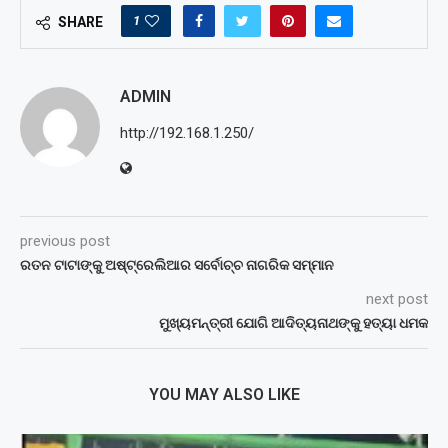
1
SHARE
ADMIN
http://192.168.1.250/
previous post
ରତନ ଟାଟାଙ୍କୁ ଅଷ୍ଟ୍ରେଲିଆର ସର୍ବୋଚ୍ଚ ନାଗରିକ ସମ୍ମାନ
next post
ମୁଖ୍ୟମନ୍ତ୍ରୀ ଯୋଗି ଆଦିତ୍ୟନାଥଙ୍କୁ ହତ୍ୟା ଧମକ
YOU MAY ALSO LIKE