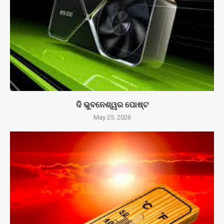
ଦି ଭୁବନେଶ୍ୱର ପୋଷ୍ଟ
May 25, 2026