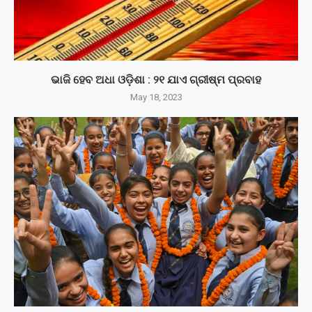
ଭାଜି ହେବ ଅଧା ଓଡ଼ିଶା : ୨୧ ଯାଏ ଗ୍ରୀଷ୍ମ ପ୍ରବାହ
May 18, 2023