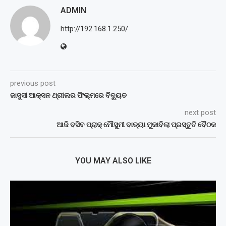
ADMIN
http://192.168.1.250/
previous post
ଜାସୁସୀ ଆକ୍ସନ ଥ୍ରୀଲର ଫିଲ୍ମରେ ବିଦ୍ୟୁତ
next post
ଆଜି ବସିବ ପ୍ରାକ୍‌ ମୌସୁମୀ ବାତ୍ୟା ମୁକାବିଲା ପ୍ରସ୍ତୁତି ବୈଠକ
YOU MAY ALSO LIKE