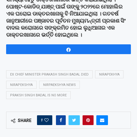
ପୋଷ୍ଟ-କୋଡିଡ୍ ଯାଞ୍ଚ୍ ପାଇଁ ତାଙ୍କୁ ୨୦୨୨ରେ ମୋହାଲିର
ଏକ ଘରୋଇ ଡାକ୍ତରଖାନାକୁ ବି ନିଆଯାଇଥିଲା । ଗତବର୍ଷ
ଜାନୁଆରୀରେ ପଞ୍ଜାବର ପୂର୍ବତନ ମୁଖ୍ୟମନ୍ତ୍ରୀ ପ୍ରକାଶ ସିଂ
ବାଦଲ କରୋନାରେ ସଙ୍କ୍ରମିତ ହୋଇ ଲୁଧିଆନାର ଏକ
ଡାକ୍ତରଖାନାରେ ଭର୍ତ୍ତି ହୋଇଥିଲେ ।
Share
EX CHIEF MINISTER PRAKASH SINGH BADAL DIED
NIRAPEKHYA
NIRAPEKSHYA
NIRPAEKSHYA NEWS
PRAKSH SINGH BADAL IS NO MORE
1
SHARE