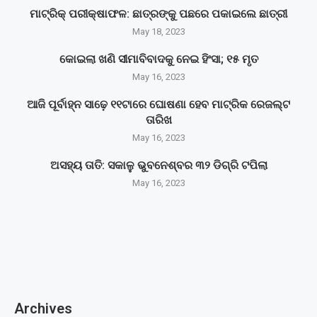
ମାଟ୍ରିକ୍‌ ପରୀକ୍ଷାଫଳ: ଛାତ୍ରଙ୍କୁ ପଛରେ ପକାଇଲେ ଛାତ୍ରୀ
May 18, 2023
କୋଇଲା ଖଣି ସୀମାବିବାଦକୁ ନେଇ ହିଂସା; ୧୫ ମୃତ
May 16, 2023
ଆଜି ପୂର୍ବାହ୍ନ ସାଢ଼େ ୧୧ଟାରେ ଘୋଷଣା ହେବ ମାଟ୍ରିକ ରେଜଲ୍ଟ
ତାରିଖ
May 16, 2023
ଅସହ୍ୟ ତାତି: ସକାଳୁ ଭୁବନେଶ୍ବର ୩୨ ଡିଗ୍ରି ଟପିଲା
May 16, 2023
Archives