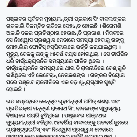
ପଞ୍ଜାବର ପୂର୍ବତନ ମୁଖ୍ୟମନ୍ତ୍ରୀ ପ୍ରକାଶ ସିଂ ବାଦଲଙ୍କର
ଗତକାଲି ବିଳମ୍ବିତ ରାତିରେ ଦେହାନ୍ତ ହୋଇଛି । ଶିରୋମଣି
ଅକାଳି ଦଳର ପ୍ରତିଷ୍ଠାତା ହେଉଛନ୍ତି ପ୍ରକାଶ । ନିକଟରେ
ସେ ନିଃଶ୍ୱାସ ପ୍ରଶ୍ୱାସ ନେବାରେ ସମସ୍ୟା ହେବାରୁ ତାଙ୍କୁ
ମୋହାଲିର ଫୋର୍ଟିସ୍ ହସ୍ପିଟାଲରେ ଭର୍ତ୍ତି କରାଯାଇଥିଲା ।
ମୃତ୍ୟୁ ବେଳକୁ ତାଙ୍କୁ ୯୫ବର୍ଷ ବୟସ ହୋଇଥିଲା । ସେ ଦୀର୍ଘଦିନ
ଧରି ବାର୍ଦ୍ଧକ୍ୟଜନିତ ସମସ୍ୟାରେ ପୀଡିତ ଥିଲେ ।
ବାର୍ଦ୍ଧକ୍ୟଜନିତ ସମସ୍ୟାରେ ଥାଇ ବି ରାଜନୀତିରେ ବେଶ୍ ରୁଚି
ରଖିଥିଲେ ଏହି ଭେଟେରାନ୍ ନେତାଜଣଙ୍କ । ତାଙ୍କର ବିୟୋଗ
ପରେ ପଞ୍ଜାବ ରାଜନୀତିରେ ଏକ ବଡ଼ ଶୂନ୍ୟସ୍ଥାନ ସୃଷ୍ଟି
ହୋଇଛି ।
ଗତ ସପ୍ତାହରେ କେନ୍ଦ୍ର ଗୃହମନ୍ତ୍ରୀ ଅମିତ୍ ଶଶହା ଏବଂ
ପ୍ରତିରକ୍ଷା ମନ୍ତ୍ରୀ ରାଜନାଥ ସିଂ, ବାଦଲଙ୍କ ସ୍ୱାସ୍ଥ୍ୟ
ବିଷୟରେ ପଚାରି ବୁଝିଥିଲେ । ପଞ୍ଜାବର ପାଞ୍ଚଥର
ମୁଖ୍ୟମନ୍ତ୍ରୀ ବନିଥିବା ୯୫ବର୍ଷିୟ ବାଦଲଙ୍କୁ ଗତବର୍ଷ ଜୁନରେ
ଗ୍ୟାଷ୍ଟ୍ରାଇଟିସ୍ ଏବଂ ନିଃଶ୍ୱାସ ପ୍ରଶ୍ୱାସ ନେବାରେ
ସମସ୍ୟା ହେତୁ ଡାକ୍ତରଖାନାରେ ଭର୍ତ୍ତି କରାଯାଇଥିଲା ।