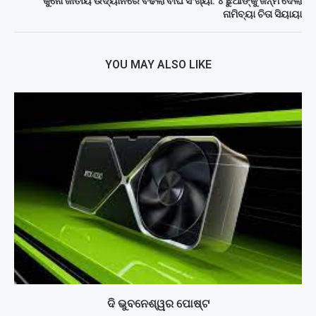
କୁନୋ ଜାତୀୟ ଉଦ୍ୟାନରେ ବଢିଲା ବାଘ ସଂଖ୍ୟା: ୪ ଛୁଆଙ୍କୁ ଜନ୍ମ ଦେଲା
ନାମିବ୍ୟା ଚିତା ସିୟାୟା
YOU MAY ALSO LIKE
ଦି ଭୁବନେଶ୍ୱର ପୋଷ୍ଟ