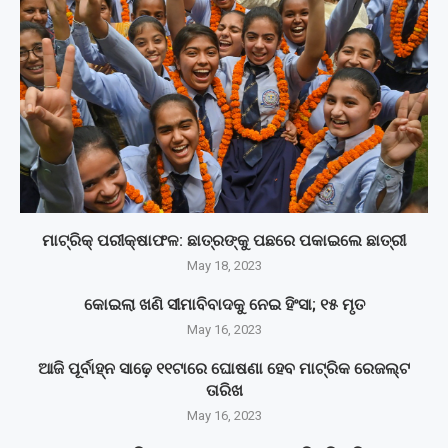
ମାଟ୍ରିକ୍‌ ପରୀକ୍ଷାଫଳ: ଛାତ୍ରଙ୍କୁ ପଛରେ ପକାଇଲେ ଛାତ୍ରୀ
May 18, 2023
କୋଇଲା ଖଣି ସୀମାବିବାଦକୁ ନେଇ ହିଂସା; ୧୫ ମୃତ
May 16, 2023
ଆଜି ପୂର୍ବାହ୍ନ ସାଢ଼େ ୧୧ଟାରେ ଘୋଷଣା ହେବ ମାଟ୍ରିକ ରେଜଲ୍ଟ
ତାରିଖ
May 16, 2023