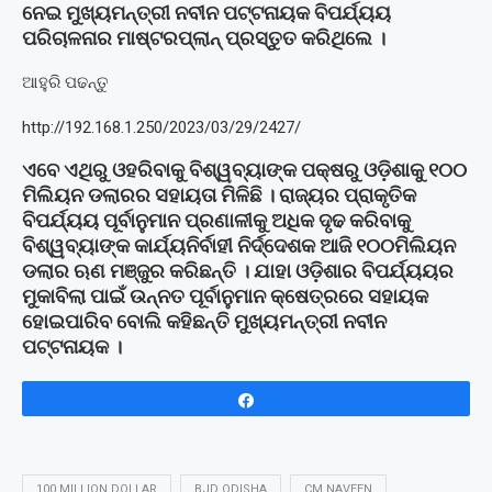
ନେଇ ମୁଖ୍ୟମନ୍ତ୍ରୀ ନବୀନ ପଟ୍ଟନାୟକ ବିପର୍ଯ୍ୟୟ
ପରିଚାଳନାର ମାଷ୍ଟରପ୍ଲାନ୍ ପ୍ରସ୍ତୁତ କରିଥିଲେ ।
ଆହୁରି ପଢନ୍ତୁ
http://192.168.1.250/2023/03/29/2427/
ଏବେ ଏଥିରୁ ଓହରିବାକୁ ବିଶ୍ୱବ୍ୟାଙ୍କ ପକ୍ଷରୁ ଓଡ଼ିଶାକୁ ୧୦୦
ମିଲିୟନ ଡଲାରର ସହାୟତା ମିଳିଛି । ରାଜ୍ୟର ପ୍ରାକୃତିକ
ବିପର୍ଯ୍ୟୟ ପୂର୍ବାନୁମାନ ପ୍ରଣାଳୀକୁ ଅଧିକ ଦୃଢ କରିବାକୁ
ବିଶ୍ୱବ୍ୟାଙ୍କ କାର୍ଯ୍ୟନିର୍ବାହୀ ନିର୍ଦ୍ଦେଶକ ଆଜି ୧୦୦ମିଲିୟନ
ଡଲାର ଋଣ ମଞ୍ଜୁର କରିଛନ୍ତି । ଯାହା ଓଡ଼ିଶାର ବିପର୍ଯ୍ୟୟର
ମୁକାବିଲା ପାଇଁ ଉନ୍ନତ ପୂର୍ବାନୁମାନ କ୍ଷେତ୍ରରେ ସହାୟକ
ହୋଇପାରିବ ବୋଲି କହିଛନ୍ତି ମୁଖ୍ୟମନ୍ତ୍ରୀ ନବୀନ
ପଟ୍ଟନାୟକ ।
Share
100 MILLION DOLLAR
BJD ODISHA
CM NAVEEN