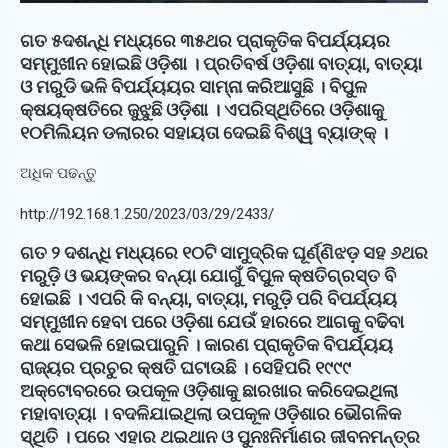
ଗତ ୫ଦଶନ୍ଧି ମଧ୍ୟରେ ୩୫ଥର ପ୍ରାକୃତିକ ବିପର୍ଯ୍ୟୟର
ସମ୍ମୁଖୀନ ହୋଇଛି ଓଡ଼ିଶା । ପ୍ରତିବର୍ଷ ଓଡ଼ିଶା ବାତ୍ୟା, ବାତ୍ୟା
ଓ ମରୁଡି ଭଳି ବିପର୍ଯ୍ୟୟର ସାମ୍ନା କରିଆସୁଛି । ବିପୁଳ
କ୍ଷୟକ୍ଷତିରେ ଜୁଝୁଛି ଓଡ଼ିଶା । ଏପରିସ୍ଥିତିରେ ଓଡ଼ିଶାକୁ
୧୦ମିଲିୟନ ଡଲାରର ସହାୟତା ଦେଇଛି ବିଶ୍ୱ ବ୍ୟାଙ୍କ୍ ।
ଅଧିକ ପଢନ୍ତୁ
http://192.168.1.250/2023/03/29/2433/
ଗତ ୨ ଦଶନ୍ଧି ମଧ୍ୟରେ ୧୦ଟି ସାମୁଦ୍ରିକ ଘୂର୍ଣ୍ଣିଝଡ଼ ସହ ୬ଥର
ମରୁଡ଼ି ଓ ଭୟଙ୍କର ବନ୍ୟା ଯୋଗୁଁ ବିପୁଳ କ୍ଷତିଗ୍ରସ୍ତ ବି
ହୋଇଛି । ଏପରି କି ବନ୍ୟା, ବାତ୍ୟା, ମରୁଡ଼ି ପରି ବିପର୍ଯ୍ୟୟ
ସମ୍ମୁଖୀନ ହେବା ପରେ ଓଡ଼ିଶା ଯେଉଁ ହାରରେ ଆଗକୁ ବଢିବା
କଥା ସେଭଳି ହୋଇପାରୁନି । କାରଣ ପ୍ରାକୃତିକ ବିପର୍ଯ୍ୟୟ
ରାଜ୍ୟର ପ୍ରଚୁର କ୍ଷତି ଘଟାଉଛି । ସେହିପରି ୧୯୯୯
ଅକ୍ଟୋବରରେ ଉପକୂଳ ଓଡ଼ିଶାକୁ ଛାରଖାର କରିଦେଇଥିଲା
ମହାବାତ୍ୟା । ବଦଳିଯାଇଥିଲା ଉପକୂଳ ଓଡ଼ିଶାର ଭୌଗଳିକ
ସ୍ଥିତି । ପରେ ଏହାର ଥଇଥାନ ଓ ପୁନଃନିର୍ମାଣର ଜୀବନମନ୍ତ୍ର