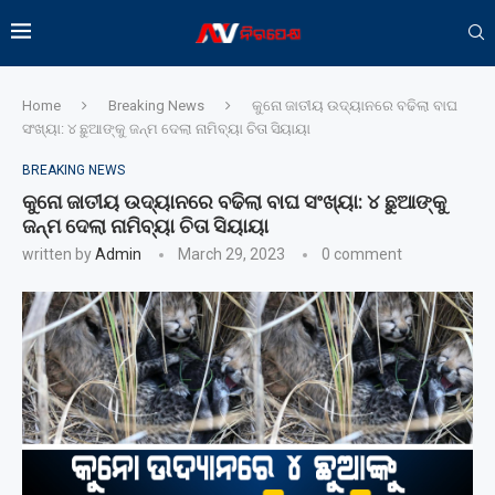
Home
Breaking News
କୁନୋ ଜାତୀୟ ଉଦ୍ୟାନରେ ବଢିଲା ବାଘ
ସଂଖ୍ୟା: ୪ ଛୁଆଙ୍କୁ ଜନ୍ମ ଦେଲା ନାମିବ୍ୟା ଚିତା ସିୟାୟା
BREAKING NEWS
କୁନୋ ଜାତୀୟ ଉଦ୍ୟାନରେ ବଢିଲା ବାଘ ସଂଖ୍ୟା: ୪ ଛୁଆଙ୍କୁ
ଜନ୍ମ ଦେଲା ନାମିବ୍ୟା ଚିତା ସିୟାୟା
written by
Admin
March 29, 2023
0 comment