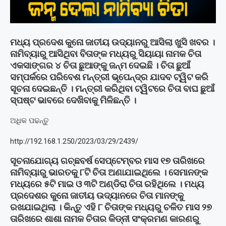
ମଧ୍ୟ ପ୍ରଦେଶ କୁନୋ ଜାତୀୟ ଉଦ୍ୟାନରୁ ଆସିଲା ଖୁସି ଖବର ।
ନାମିବ୍ୟାରୁ ଆସିଥିବା ବିତାଙ୍କ ମଧ୍ୟରୁ ସିୟାୟା ନାମକ ଚିତା
ଏକସାଙ୍ଗର ୪ ଚିତା ଛୁଆଙ୍କୁ ଜନ୍ମ ଦେଇଛି । ଚିତା ଛୁଆଁ
ସମ୍ପର୍କରେ ପରିବେଶ ମନ୍ତ୍ରୀ ଭୂପେନ୍ଦ୍ର ଯାଦବ ଟ୍ୱିଟ କରି
ସୂଚନା ଦେଇଛନ୍ତି । ମନ୍ତ୍ରୀ କରିଥିବା ଟ୍ୱିଟରେ ଚିତା ବାଘ ଛୁଆଁ
ସ୍ପଷ୍ଟ ଭାବରେ ଦେଖିବାକୁ ମିଳିଛନ୍ତି ।
ଅଧିକ ପଢନ୍ତୁ
http://192.168.1.250/2023/03/29/2439/
ସୂଚନାଯୋଗ୍ୟ ଗଚ୍ଛବର୍ଷ ସେପ୍ଟେମ୍ବର ମାସ ୧୭ ତାରିଖରେ
ନାମିବ୍ୟାରୁ ଭାରତକୁ ୮ଟି ଚିତା ଅଣାଯାଇଥିଲେ । ସେମାନଙ୍କ
ମଧ୍ୟରେ ୫ଟି ମାଇ ଓ ୩ଟି ଅଣ୍ଡିରା ଚିତା ରହିଥିଲେ । ମଧ୍ୟ
ପ୍ରଦେଶର କୁନୋ ଜାତୀୟ ଉଦ୍ୟାନରେ ଚିତା ମାନଙ୍କୁ
ରଖଯାଇଥିଲା । କିନ୍ତୁ ଏହି ୮ ଚିତାଙ୍କ ମଧ୍ୟରୁ ଚଳିତ ମାସ ୨୭
ତାରିଖରେ ଶାଶା ନାମକ ଚିତାର କିଡ୍‌ନୀ ସଂକ୍ରମଣ କାରଣରୁ