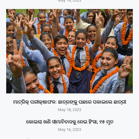
May 18, 2023
ମାଟ୍ରିକ୍‌ ପରୀକ୍ଷାଫଳ: ଛାତ୍ରଙ୍କୁ ପଛରେ ପକାଇଲେ ଛାତ୍ରୀ
May 18, 2023
କୋଇଲା ଖଣି ସୀମାବିବାଦକୁ ନେଇ ହିଂସା; ୧୫ ମୃତ
May 16, 2023