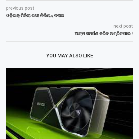
previous post
ଓଡ଼ିଶାକୁ ମିଳିଲା ଶହେ ମିଲିୟନ୍ ଡଲାର
next post
ଆତ୍ମ ସମର୍ପଣ କରିବ ଅମ୍ରିତପାଲ !
YOU MAY ALSO LIKE