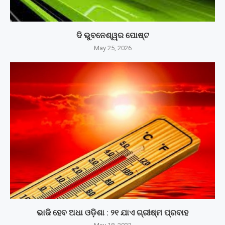
ଦି ଭୁବନେଶ୍ୱର ପୋଷ୍ଟ
May 25, 2026
ଭାଜି ହେବ ଅଧା ଓଡ଼ିଶା : ୨୧ ଯାଏ ଗ୍ରୀଷ୍ମ ପ୍ରବାହ