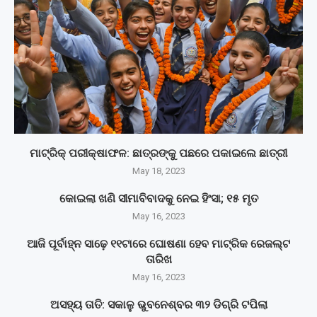
ମାଟ୍ରିକ୍‌ ପରୀକ୍ଷାଫଳ: ଛାତ୍ରଙ୍କୁ ପଛରେ ପକାଇଲେ ଛାତ୍ରୀ
May 18, 2023
କୋଇଲା ଖଣି ସୀମାବିବାଦକୁ ନେଇ ହିଂସା; ୧୫ ମୃତ
May 16, 2023
ଆଜି ପୂର୍ବାହ୍ନ ସାଢ଼େ ୧୧ଟାରେ ଘୋଷଣା ହେବ ମାଟ୍ରିକ ରେଜଲ୍ଟ
ତାରିଖ
May 16, 2023
ଅସହ୍ୟ ତାତି: ସକାଳୁ ଭୁବନେଶ୍ବର ୩୨ ଡିଗ୍ରି ଟପିଲା