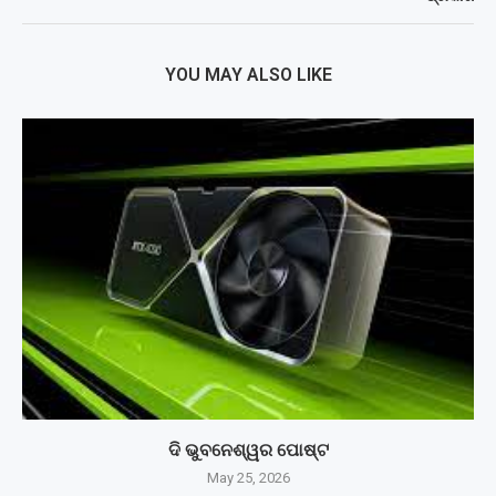
YOU MAY ALSO LIKE
ଦି ଭୁବନେଶ୍ୱର ପୋଷ୍ଟ
May 25, 2026