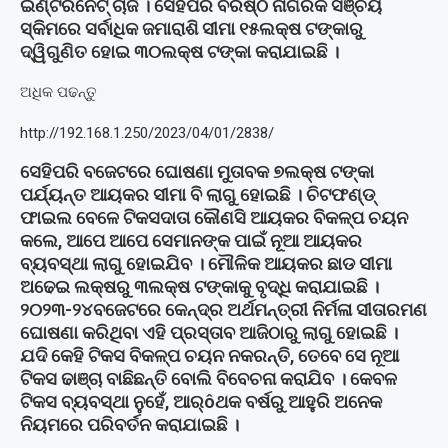
ଇଣ୍ଟରନେଟ୍ ଚାର୍ଜ । ସେହିପରି ବରିଷ୍ଠ ନାଗରିକ ସଞ୍ଚୟ
ସ୍କିମରେ ସର୍ବାଧିକ ଜମାରାଶି ସୀମା ୧୫ଲକ୍ଷ ଟଙ୍କାରୁ
ଦ୍ୱିଗୁଣିତ ହୋଇ ୩୦ଲକ୍ଷ ଟଙ୍କା କରାଯାଇଛି ।
ଅଧିକ ପଢନ୍ତୁ
http://192.168.1.250/2023/04/01/2838/
ସେହିପରି ବଜେଟରେ ଘୋଷଣା ମୁତାବକ ୭ଲକ୍ଷ ଟଙ୍କା
ପର୍ଯ୍ୟନ୍ତ ଆୟକର ସୀମା ବି ଲାଗୁ ହୋଇଛି । ଚିଟଫଣ୍ଡ୍
ଫାଇଲ ବେଳେ ଟିକସଦାତା କୌଣସି ଆୟକର ବିକଳ୍ପ ଚୟନ
କଲେ, ଆପେ ଆପେ ସେମାନଙ୍କ ପାଇଁ ନୂଆ ଆୟକର
ବ୍ୟବସ୍ଥା ଲାଗୁ ହୋଇଯିବ । ମୌଳିକ ଆୟକର ଛାଡ ସୀମା
ଅଢେଇ ଲକ୍ଷରୁ ୩ଲକ୍ଷ ଟଙ୍କାକୁ ବୃଦ୍ଧି କରାଯାଇଛି ।
୨୦୨୩-୨୪ବଜେଟରେ କେନ୍ଦ୍ର ଅର୍ଥମନ୍ତ୍ରୀ ନିର୍ମଳା ସୀତାରମଣ
ଘୋଷଣା କରିଥିବା ଏହି ପ୍ରସ୍ତାବ ଆଜିଠାରୁ ଲାଗୁ ହୋଇଛି ।
ଯଦି କେହି ଟିକସ ବିକଳ୍ପ ଚୟନ ନକରନ୍ତି, ତେବେ ସେ ନୂଆ
ଟିକସ ଢାଞ୍ଚା ବାଛିଛନ୍ତି ବୋଲି ବିବେଚନା କରାଯିବ । କେବଳ
ଟିକସ ବ୍ୟବସ୍ଥା ନୁହେଁ, ଆର୍ôଥକ ବର୍ଷରୁ ଆହୁରି ଅନେକ
ନିୟମରେ ପରିବର୍ତନ କରାଯାଇଛି ।