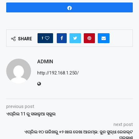
Share
1
SHARE
ADMIN
http://192.168.1.250/
previous post
ଏପ୍ରିଲ 11 ରୁ ସକାଳୁଆ ସ୍କୁଲ
next post
ଏପ୍ରିଲ ୧୦ ତାରିଖରୁ +୨ ଖାତା ଦେଖା ଆରମ୍ଭ: ଜୁନ ସୁଦ୍ଧା ରେଜଲ୍ଟ
ପ୍ରକାଶ