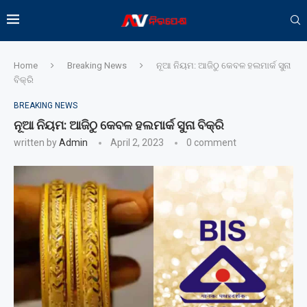
Home
Breaking News
ନୂଆ ନିୟମ: ଆଜିଠୁ କେବଳ ହଲମାର୍କ ସୁନା
ବିକ୍ରି
BREAKING NEWS
ନୂଆ ନିୟମ: ଆଜିଠୁ କେବଳ ହଲମାର୍କ ସୁନା ବିକ୍ରି
written by
Admin
April 2, 2023
0 comment