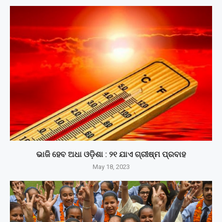
ଭାଜି ହେବ ଅଧା ଓଡ଼ିଶା : ୨୧ ଯାଏ ଗ୍ରୀଷ୍ମ ପ୍ରବାହ
May 18, 2023