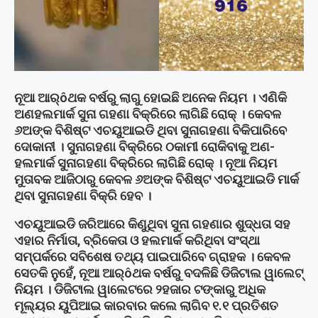
ନୂଆ ଆର୍ôଥକ ବର୍ଷରୁ ଲାଗୁ ହୋଇଛି ଅନେକ ନିୟମ । ଏଣିକି
ଅଣହଲମାର୍କ ସୁନା ଗହଣା ବିକ୍ରିରେ ଲାଗିଛି ରୋକ୍ । କେବଳ
୬ଅଙ୍କ ବିଶିଷ୍ଟ ଏଚୟୁଆଇଡି ଥିବା ସୁନାଗହଣା ବିକିପାରିବେ
ଦୋକାନୀ । ସୁନାଗହଣା ବିକ୍ରିରେ ଠକାମୀ ରୋକିବାକୁ ଅଣ-
ହଲମାର୍କ ସୁନାଗହଣା ବିକ୍ରିରେ ଲାଗିଛି ରୋକ୍ । ନୂଆ ନିୟମ
ମୁତାବକ ଆଜିଠାରୁ କେବଳ ୬ଅଙ୍କ ବିଶିଷ୍ଟ ଏଚୟୁଆଇଡି ମାର୍କ
ଥିବା ସୁନାଗହଣା ବିକ୍ରି ହେବ ।
ଏଚୟୁଆଇଡି ଜରିଆରେ କିଣୁଥିବା ସୁନା ଗହଣାର ଶୁଦ୍ଧତା ସହ
ଏହାର ନିର୍ମାତା, ବ୍ରିକେତା ଓ ହଲମାର୍କ କରିଥିବା ସଂସ୍ଥା
ସମ୍ପର୍କରେ ସବିଶେଷ ତଥ୍ୟ ପାଇପାରିବେ ଗ୍ରାହକ । କେବଳ
ସେତକି ନୁହେଁ, ନୂଆ ଆର୍ôଥକ ବର୍ଷରୁ ବଦଳିଛି ଡିଜିଟାଲ ୱାଲେଟ୍
ନିୟମ । ଡିଜିଟାଲ ୱାଲେଟରେ ୨ହଜାର ଟଙ୍କାରୁ ଅଧିକ
ମୂଲ୍ୟର ୟୁପିଆଇ କାରବାର କଲେ ଲାଗିବ ୧.୧ ପ୍ରତିଶତ