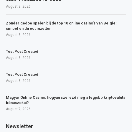
August 8, 2026
Zonder gedoe spelen bij de top 10 online casino’s van België:
simpel en direct inzetten
August 8, 2026
Test Post Created
August 8, 2026
Test Post Created
August 8, 2026
Magyar Online Casino: hogyan szerezd meg a legjobb kriptovaluta
bónuszokat?
August 7, 2026
Newsletter