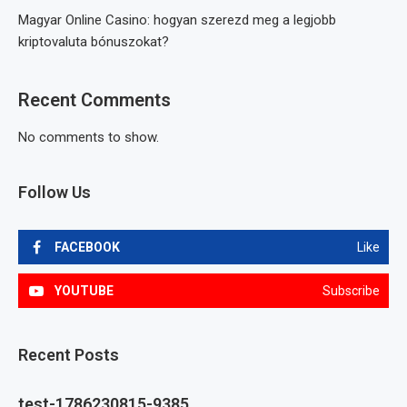
Magyar Online Casino: hogyan szerezd meg a legjobb
kriptovaluta bónuszokat?
Recent Comments
No comments to show.
Follow Us
FACEBOOK
Like
YOUTUBE
Subscribe
Recent Posts
test-1786230815-9385