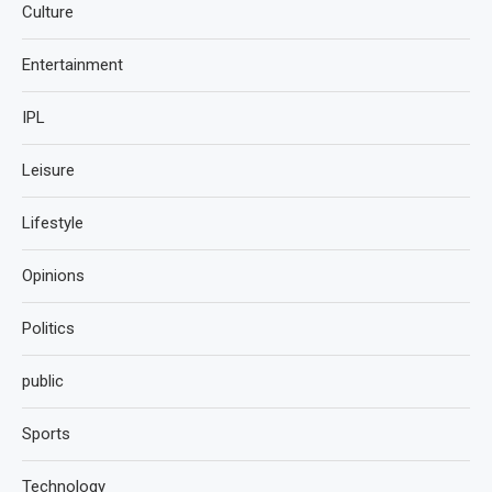
Culture
Entertainment
IPL
Leisure
Lifestyle
Opinions
Politics
public
Sports
Technology