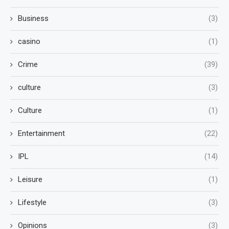
Business
(3)
casino
(1)
Crime
(39)
culture
(3)
Culture
(1)
Entertainment
(22)
IPL
(14)
Leisure
(1)
Lifestyle
(3)
Opinions
(3)