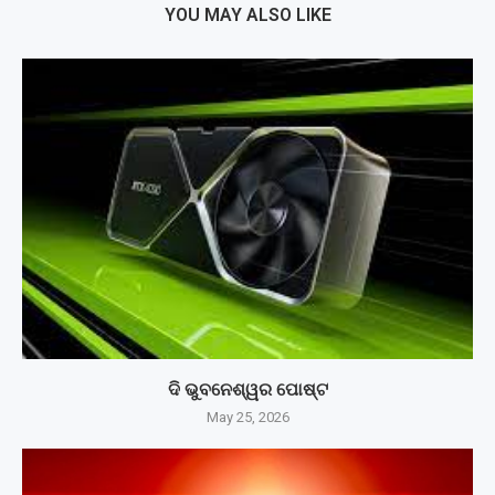
YOU MAY ALSO LIKE
ଦି ଭୁବନେଶ୍ୱର ପୋଷ୍ଟ
May 25, 2026