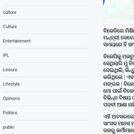
culture
Culture
ବିଜେଡିରେ ମିଶି
ମନ୍ତ୍ରୀ ଦେବେନ
Entertainment
ସମୟରେ ବି ସାଂସ
IPL
ବିଜେପିକୁ ମଜବ
ସେଥିଲାଗି ମୁ 
ଦେଇଥିଲି, କିନ
Leisure
କରିଥିଲେ | ଏହ
ମଙ୍ଗଳ | ବିଜେ
Lifestyle
ମୋ ପାଇଁ ବିଜେ
ବିଭିନ୍ନ ବିଷୟ
Opinions
ପଦବୀ ଆଶା ନାହି
Politics
ଏହି ଅବସରରେ ସ
ସାଂସଦ ମାନସ ମ
public
ଦଳରୁ କର୍ମୀମା