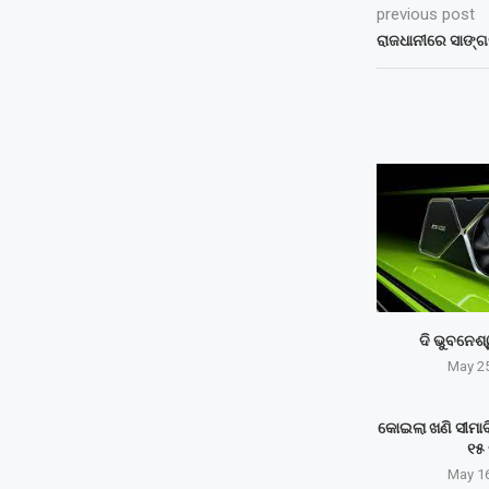
previous post
ରାଜଧାନୀରେ ସାଙ୍ଗକୁ
ଦି ଭୁବନେଶ
May 25
କୋଇଲା ଖଣି ସୀମାବି
୧୫ 
May 16