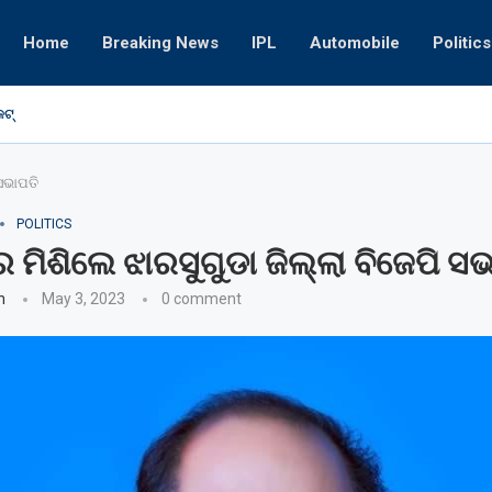
Home
Breaking News
IPL
Automobile
Politics
ଟ୍‌
ଗ୍ୟାଙ୍ଗଷ୍ଟ
 ସଭାପତି
POLITICS
େ ମିଶିଲେ ଝାରସୁଗୁଡା ଜିଲ୍ଲା ବିଜେପି ସ
n
May 3, 2023
0 comment