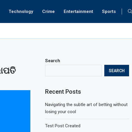
Technology
Crime
Entertainment
Sports
ାର ଅତୀକ୍‌ ପୁଅକୁ ଏନକାଉଣ୍ଟର
Search
ଭାପତି
SEARCH
Recent Posts
Navigating the subtle art of betting without
losing your cool
Test Post Created