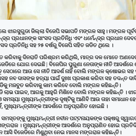
ଲେ ଝାରସୁଗୁଡା ଜିଲ୍ଲା ବିଜେପି ସଭାପତି ମଙ୍ଗଳ ସାହୁ। ମଙ୍ଗଳ ପୂର୍
୍ଦ୍ର ପ୍ରଧାନଙ୍କ ସାଂସଦ ପ୍ରତିନିଧି ଏବଂ ଧର୍ମେନ୍ଦ୍ର ପ୍ରଧାନ ଦେବଗ
ଦ ପ୍ରତିନିଧି ସହ ୨୫ ବର୍ଷରୁ ବିଜେପି ସହିତ ଜଡିତ ଥିଲେ ।
ୁତ କରିବାକୁ ଦିନରାତି ପରିଶ୍ରମ କରିଥିଲି, ମାତ୍ର ଦଳ ମୋତେ ଅଣଦେଖ
ବିଜେଡିରେ ଯୋଗ ଦେଇଛି | ବିଜେପିର ପୁରୁଣା ନେତାଙ୍କ ନୀତି ଆଦର୍ଶ
୍ତୁ ସେଠାରେ ଆଉ ସେ ନୀତି ଆଦର୍ଶ ନାହିଁ ବୋଲି ମଙ୍ଗଳ କ୍ଷୋଭର ସହ
ାସହ ନବ ଦାସଙ୍କ ହତ୍ୟା ପାଇଁ ଦୁଃଖ ପ୍ରକାଶ କରିବା ସହ ତଦନ୍ତ ଦାବ
ଡିକୁ ମଜବୁତ କରିବାକୁ କାମ କରିବେ ବୋଲି ମଙ୍ଗଳ କହିଛନ୍ତି।
ଡି ଲାଭ ପାଇବ, ଆଗକୁ ଆହୁରି ମିଶିବେ ବୋଲି ମଙ୍ଗଳ କହିଛନ୍ତି । ଝା
 ଓ ସମସ୍ୟା ମୁଖ୍ୟମନ୍ତ୍ରୀଙ୍କ ଦୃଷ୍ଟିକୁ ଆଣିବି ଆଉ ତାହା ସମାଧାନ 
ଁ, ମୁଖ୍ୟମନ୍ତ୍ରୀଙ୍କ ଆଦର୍ଶରେ ଅନୁପ୍ରାଣିତ ହୋଇଛି ।
ମସ୍ତଙ୍କୁ ମୁଖ୍ୟମନ୍ତ୍ରୀ ନବୀନ ପଟ୍ଟନାୟକଙ୍କ ପକ୍ଷରୁ ସ୍ୱାଗତ
ଙ୍ଗରାଜ । ମୁଖ୍ୟମନ୍ତ୍ରୀଙ୍କ ଆଦର୍ଶରେ ଅନୁପ୍ରାଣିତ ହୋଇ ପ୍ରତିଦି
ନେ ଆସି ବିଜେଡିରେ ମିଶୁଥିବା ନେଇ ମାନସ ମଙ୍ଗରାଜ କହିଛନ୍ତି।