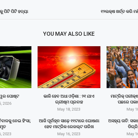
 ପିଟି ପିଟି ହତ୍ୟା
୧୨ଲକ୍ଷ ଖର୍ଚ୍ଚ କରି ମ
YOU MAY ALSO LIKE
୍ୱର ପୋଷ୍ଟ
ଭାଜି ହେବ ଅଧା ଓଡ଼ିଶା : ୨୧ ଯାଏ
ମାଟ୍ରିକ୍‌ ପରୀକ
ଗ୍ରୀଷ୍ମ ପ୍ରବାହ
ପଛରେ ପକା
, 2026
May 18, 2023
May 1
ବାଦକୁ ନେଇ ହିଂସା;
ଆଜି ପୂର୍ବାହ୍ନ ସାଢ଼େ ୧୧ଟାରେ ଘୋଷଣା
ଅସହ୍ୟ ତାତି: ସକ
ମୃତ
ହେବ ମାଟ୍ରିକ ରେଜଲ୍ଟ ତାରିଖ
ଡିଗ୍ର
, 2023
May 16, 2023
May 1