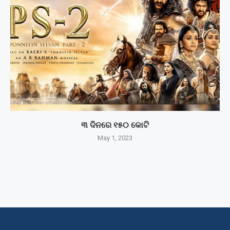
୩ ଦିନରେ ୧୫୦ କୋଟି
May 1, 2023