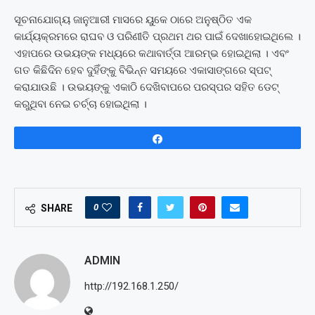
ସୂଚନାଯୋଗ୍ୟ ଜାନୁଆରୀ ମାସରେ ୟୁକେ ଠାରେ ଅନୁଷ୍ଠିତ ଏକ
କାର୍ଯ୍ୟକ୍ରମରେ ରାଘବ ଓ ପରିଣୀତି ପ୍ରଥମ ଥର ପାଇଁ ଦେଖାହୋଇଥିଲେ ।
ଏହାପରେ ଉଭୟଙ୍କ ମଧ୍ୟରେ କଥାବାର୍ତ୍ତା ଆରମ୍ଭ ହୋଇଥିଲା । ଏବଂ
ଗତ କିଛିଦିନ ହେବ ଦୁହିଁଙ୍କୁ ବିଭିନ୍ନ ସମୟରେ ଏକାସାଙ୍ଗରେ ସ୍ପଟ୍
କରାଯାଉଛି । ଉଭୟଙ୍କୁ ଏକାଠି ଦେଖିବାପରେ ପରସ୍ପର ସହିତ ଡେଟ୍
କରୁଥିବା ନେଇ ଚର୍ଚ୍ଚା ହୋଇଥିଲା ।
Share
0
SHARE
ADMIN
http://192.168.1.250/