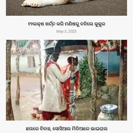
୧୨ଲକ୍ଷ ଖର୍ଚ୍ଚ କରି ମଣିଷରୁ ବନିଲେ କୁକୁର
May 3, 2023
ଛତାରେ ବିବାହ, ସୋସିଆଲ ମିଡିଆରେ ଭାଇରାଲ