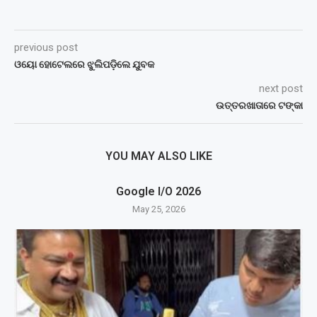
previous post
ଓୟୋ ହୋଟେଲରେ ଝୁଲିପଡ଼ିଲେ ଯୁବକ
next post
ଉତ୍ତରଖାତାରେ ଟଙ୍କା
YOU MAY ALSO LIKE
Google I/O 2026
May 25, 2026