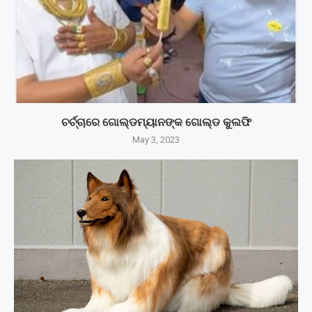
ଚର୍ଚ୍ଚାରେ ଗୋଲ୍ଡମ୍ୟାନଙ୍କ ଗୋଲ୍ଡ କୁଲଫି
May 3, 2023