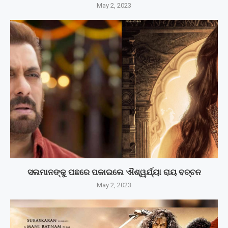
May 2, 2023
ସଲମାନଙ୍କୁ ପଛରେ ପକାଇଲେ ଐଶ୍ୱର୍ଯ୍ୟା ରାୟ ବଚ୍ଚନ
May 2, 2023