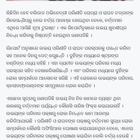
କିଛିଦିନ ହେବ ବଲିଉଡ ଅଭିନେତ୍ରୀ ପରିଣୀତି ଚୋପ୍ରା ଓ ରାଘବ ଚଡ୍ଡାଙ୍କ
ରିଲେସନ୍‌ସିପ୍‌କୁ ନେଇ ଚର୍ଚ୍ଚା ଆରମ୍ଭ ହୋଇଥିବା ବେଳେ, ବର୍ତ୍ତମାନ
ଏଥିରେ ଆସିଛି ନୂଆ ଟୁଇଷ୍ଟ । ଏକ ରିପୋର୍ଟନୁସାରେ ଉଭୟ ଖୁବଶୀଘ୍ର
ନିବନ୍ଧ କରିବାକୁ ନିଷ୍ପତ୍ତି ନେଇଥିବା ଜଣାପଡିଛି ।
ଋିପୋର୍ଟ ଅନୁସାରେ ଉଭୟ ପରିଣୀତି ଓ ରାଘବ ପରସ୍ପରକୁ ପସନ୍ଦ କରିବା
ସହ ଅନେକ ଦିନରୁ ଡେଟ୍ କରୁଛନ୍ତି । ଦୁହିଁଙ୍କ ମଧ୍ୟରେ ଷ୍ଟ୍ରଙ୍ଗ
ବଣ୍ଡିଙ୍ଗ ମଧ୍ୟ ରହିଛି । ଏହା ବ୍ୟତୀତ ଉଭୟଙ୍କ ପରିବାର ମଧ୍ୟ
ପରସ୍ପର ସହିତ ଦେଖାକରିସାରିଛନ୍ତି । ଏବଂ ପରିବାର ମଧ୍ୟରେ ଦୁହିଁଙ୍କ
ରୋକା ସମ୍ପର୍କରେ ଆଲୋଚନା ସରିଛି । ଏହି ରୋକାରେ ଉଭୟଙ୍କ ପରିବାର,
କ୍ଲୋଜଫ୍ରେଣ୍ଡଙ୍କ ସମ୍ମୁଖରେ ରୋକା କରାଯିବ ।
ଏହାଛଡା ସୂତ୍ରରୁ ଜଣାପଡିଛି ଉଭୟ ନିଜ ନିଜ କାମରେ ବ୍ୟସ୍ତ ଥିବା
କାରଣରୁ ବର୍ତ୍ତମାନ ପର୍ଯ୍ୟନ୍ତ କୌଣସି ତାରିଖ ଫିକ୍ସ କରାଯାଇନାହିଁ ।
ଉଭୟଙ୍କ ପରିବାର ପକ୍ଷରୁ ରୋକା ନିମନ୍ତେ କାମ ଆରମ୍ଭ
କରିଦିଆଯାଇଛି । ପରିଣୀତି ଓ ରାଘବଙ୍କ ପକ୍ଷରୁ ବର୍ତ୍ତମାନ ସୁଦ୍ଧା ରୋକା
ସମ୍ପର୍କରେ କୌଣସି ଅଫିସିଆଲ ଘୋଷଣା କରାଯାଇନଥିବା ବେଳେ, ଏନେଇ
ଉଭୟଙ୍କ ପରିବାରର ପକ୍ଷରୁ ଘୋଷଣା କରାଯିବା ବୋଲି ଚର୍ଚ୍ଚା ହେଉଛି ।