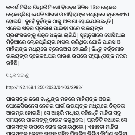
କଲର୍ସ ଟିଭିର ରିୟାଲିଟି ସୋ ବିଗବସ ସିଜିନ 13ର ଲୋକର
ଲୋକପ୍ରିୟ ଯୋଡି ପାରସ ଓ ମାହିରାଙ୍କ ମଧ୍ୟରେ ବ୍ରେକଅପ
ହୋଇଛି | ଦୁହେଁ ଦୁହିଁଙ୍କ ଠାରୁ ଅଲଗା ହୋଇଯାଇଛନ୍ତି |
ଏନେଇ ଖବର ପ୍ରକାଶ ପାଇଵା ପରେ ଉଭୟଙ୍କ
ପ୍ରଶଂସକଙ୍କୁ ଶକ୍ତ ଧକ୍କା ଲାଗିଛି | ସୂଚାନୁସାରେ ସୋସିଆଲ
ମିଡ଼ିଆରେ ଲୋକପ୍ରିୟତା ହାସଲ କରିଥିବା ଯୋଡି ପାରସ ଓ
ମାହିରାଙ୍କ ମଧ୍ୟରେ ବ୍ରେକଅପ ହୋଇଛି | କିନ୍ତୁ ବର୍ତ୍ତମାନ
ଉଭୟଙ୍କ ବ୍ରେକଅପର କାରଣ ଉପରେ ଫ୍ୟାନ୍ସଙ୍କ ନଜର
ରହିଛି |
ଅଧିକ ପଢନ୍ତୁ
http://192.168.1.250/2023/04/03/2983/
ପାରସଙ୍କ ଜଣେ ବନ୍ଧୁଙ୍କ ମତରେ ମାହିରାଙ୍କ ଓଭର
ପୋଜେସିଭନେସ ନେଚର ପାଇଁ ଉଭୟଙ୍କ ମଧ୍ୟରେ ତିକ୍ତତା
ଆରମ୍ଭ ହୋଇଛି | ସେ ଆହୁରି ମଧ୍ୟ୍ୟ କହିଛନ୍ତି ମାହିରା ସବୁ
ସମୟରେ ପାରସଙ୍କୁ ଡାଉଟ କରୁଥିଲେ | ପ୍ରତିଟି କଥାରେ ସେ
ପାରସଙ୍କ ଉପରେ ରୋକ ଲଗାଉଥିଲେ | ଏହାଛଡା ମାହିରା
ପାରସଙ୍କୁ କେବଳ ତାଙ୍କ ସହିତ ମିଉଜିକ ଭିଡିଓ ନିର୍ମାଣ କରିବା