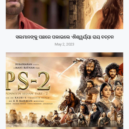
ସଲମାନଙ୍କୁ ପଛରେ ପକାଇଲେ ଐଶ୍ୱର୍ଯ୍ୟା ରାୟ ବଚ୍ଚନ
May 2, 2023