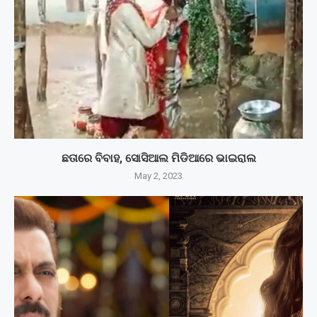
ଛତାରେ ବିବାହ, ସୋସିଆଲ ମିଡିଆରେ ଭାଇରାଲ
May 2, 2023