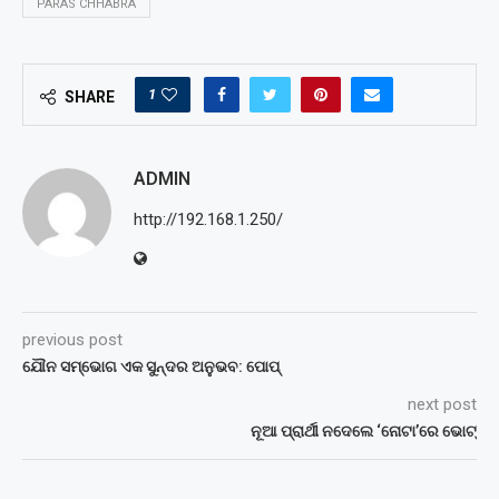
PARAS CHHABRA
1
SHARE
ADMIN
http://192.168.1.250/
previous post
ଯୌନ ସମ୍ଭୋଗ ଏକ ସୁନ୍ଦର ଅନୁଭବ: ପୋପ୍‌
next post
ନୂଆ ପ୍ରାର୍ଥୀ ନଦେଲେ ‘ନୋଟା’ରେ ଭୋଟ୍‌