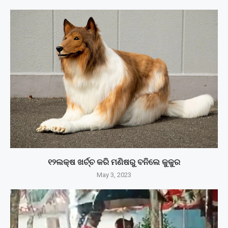
୧୨ଲକ୍ଷ ଖର୍ଚ୍ଚ କରି ମଣିଷରୁ ବନିଲେ କୁକୁର
May 3, 2023