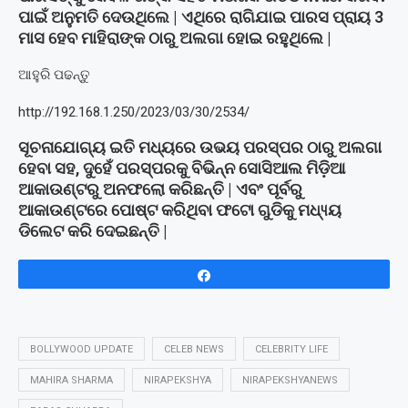
ପାଇଁ ଅନୁମତି ଦେଉଥିଲେ | ଏଥିରେ ରାଗିଯାଇ ପାରସ ପ୍ରାୟ 3
ମାସ ହେବ ମାହିରାଙ୍କ ଠାରୁ ଅଲଗା ହୋଇ ରହୁଥିଲେ |
ଆହୁରି ପଢନ୍ତୁ
http://192.168.1.250/2023/03/30/2534/
ସୂଚନାଯୋଗ୍ୟ ଇତି ମଧ୍ୟରେ ଉଭୟ ପରସ୍ପର ଠାରୁ ଅଲଗା
ହେବା ସହ, ଦୁହେଁ ପରସ୍ପରକୁ ବିଭିନ୍ନ ସୋସିଆଲ ମିଡ଼ିଆ
ଆକାଉଣ୍ଟରୁ ଅନଫଲୋ କରିଛନ୍ତି | ଏବଂ ପୂର୍ବରୁ
ଆକାଉଣ୍ଟରେ ପୋଷ୍ଟ କରିଥିବା ଫଟୋ ଗୁଡିକୁ ମଧ୍ୟ୍ୟ
ଡିଲେଟ କରି ଦେଇଛନ୍ତି |
Share
BOLLYWOOD UPDATE
CELEB NEWS
CELEBRITY LIFE
MAHIRA SHARMA
NIRAPEKSHYA
NIRAPEKSHYANEWS